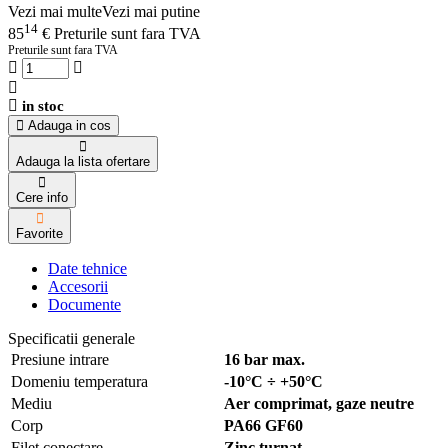
Vezi mai multe
Vezi mai putine
14
85
€
Preturile sunt fara TVA
Preturile sunt fara TVA
in stoc
Adauga in cos
Adauga la lista ofertare
Cere info
Favorite
Date tehnice
Accesorii
Documente
Specificatii generale
Presiune intrare
16 bar max.
Domeniu temperatura
-10°C ÷ +50°C
Mediu
Aer comprimat, gaze neutre
Corp
PA66 GF60
Filet conectare
Zinc turnat