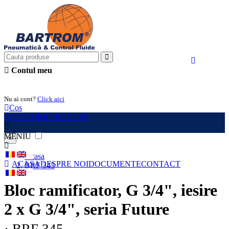
Contul meu
Intra in cont
Nu ai cont?
Click aici
Cos
CATEGORII PRODUSE
MENIU
×
Acasa
ACASA
DESPRE NOI
DOCUMENTE
CONTACT
BRF 345
Bloc ramificator, G 3/4", iesire
2 x G 3/4", seria Future