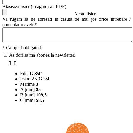
Ataseaza fisier (imagine sau PDF)
Alege fisier
Va rugam sa ne adresati in casuta de mai jos orice intrebare /
comentariu aveti.*
* Campuri obligatorii
As dori sa ma abonez la newsletter.
Filet
G 3/4"
Iesire
2 x G 3/4
Marime
3
A [mm]
85
B [mm]
109,5
C [mm]
58,5