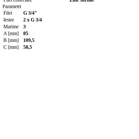
Parametri
Filet
G 3/4"
Iesire
2 x G 3/4
Marime
3
A [mm]
85
B [mm]
109,5
C [mm]
58,5