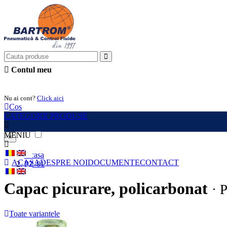
Contul meu
Intra in cont
Nu ai cont?
Click aici
Cos
CATEGORII PRODUSE
MENIU
×
Acasa
ACASA
DESPRE NOI
DOCUMENTE
CONTACT
PZ-01
Capac picurare, policarbonat
· 
Toate variantele