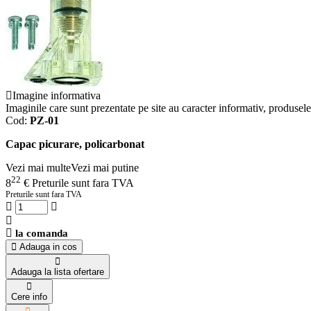
Imagine informativa
Imaginile care sunt prezentate pe site au caracter informativ, produsele 
Cod:
PZ-01
Capac picurare, policarbonat
Vezi mai multe
Vezi mai putine
22
8
€
Preturile sunt fara TVA
Preturile sunt fara TVA
la comanda
Adauga in cos
Adauga la lista ofertare
Cere info