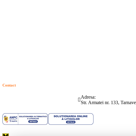
Termeni si conditii
Politica de confidentialitate
Politica de cookie
Intrebari frecvente
Contact
ANPC
Solutionarea Online a Litigiilor (SOL)
GDPR: Drepturile consumatorilor
Contact
Telefon:
Email:
Adresa:
(0265) 442.346
bartrom@bartrom.ro
Str. Armatei nr. 133, Tarna