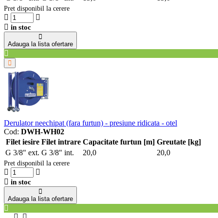
Pret disponibil la cerere
in stoc
Adauga la lista ofertare
Derulator neechipat (fara furtun) - presiune ridicata - otel
Cod:
DWH-WH02
Filet iesire
Filet intrare
Capacitate furtun [m]
Greutate [kg]
G 3/8" ext.
G 3/8" int.
20,0
20,0
Pret disponibil la cerere
in stoc
Adauga la lista ofertare