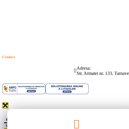
Intrebari frecvente
Contact
ANPC
Solutionarea Online a Litigiilor (SOL)
GDPR: Drepturile consumatorilor
Contact
Telefon:
Email:
Adresa:
(0265) 442.346
bartrom@bartrom.ro
Str. Armatei nr. 133, Tarna