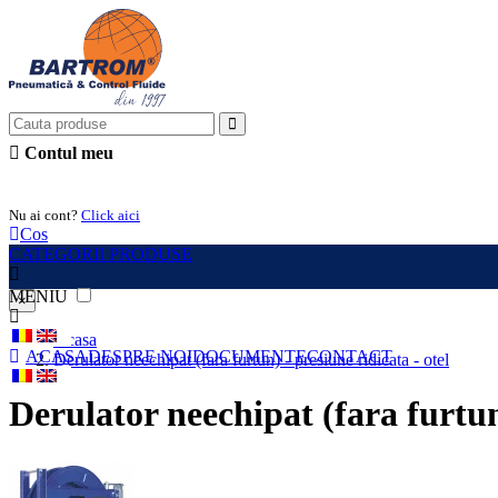
Contul meu
Intra in cont
Nu ai cont?
Click aici
Cos
CATEGORII PRODUSE
MENIU
×
Acasa
ACASA
DESPRE NOI
DOCUMENTE
CONTACT
Derulator neechipat (fara furtun) - presiune ridicata - otel
Derulator neechipat (fara furtun)