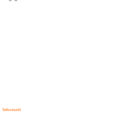
Informatii
Termeni si conditii
Politica de confidentialitate
Politica de cookie