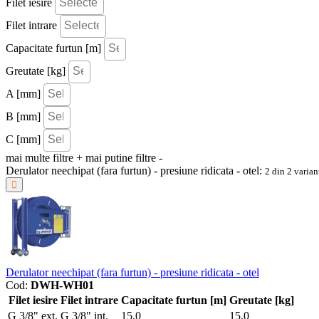
Filet iesire
Filet intrare
Capacitate furtun [m]
Greutate [kg]
A [mm]
B [mm]
C [mm]
mai multe filtre +
mai putine filtre -
Derulator neechipat (fara furtun) - presiune ridicata - otel:
2
din
2
varian
Derulator neechipat (fara furtun) - presiune ridicata - otel
Cod:
DWH-WH01
Filet iesire
Filet intrare
Capacitate furtun [m]
Greutate [kg]
G 3/8" ext.
G 3/8" int.
15,0
15,0