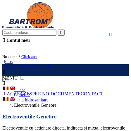
Contul meu
Intra in cont
Nu ai cont?
Click aici
Cos
CATEGORII PRODUSE
MENIU
×
Acasa
ACASA
DESPRE NOI
DOCUMENTE
CONTACT
Genebre
Linia hidrosanitara
Electroventile Genebre
Electroventile Genebre
Electroventile cu actionare directa, indirecta si mixta, electroventile