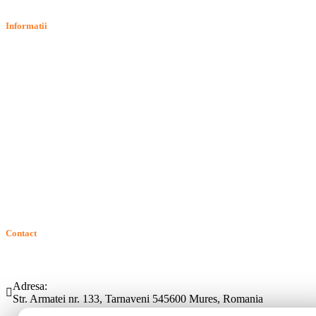
Informatii
Termeni si conditii
Politica de confidentialitate
Politica de cookie
Intrebari frecvente
Contact
ANPC
Solutionarea Online a Litigiilor (SOL)
GDPR: Drepturile consumatorilor
Contact
Telefon:
Email:
(0265) 442.346
bartrom@bartrom.ro
Adresa:
Str. Armatei nr. 133, Tarnaveni 545600 Mures, Romania