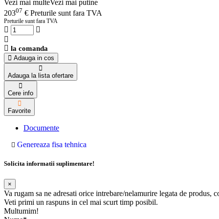
Vezi mai multe
Vezi mai putine
07
203
€
Preturile sunt fara TVA
Preturile sunt fara TVA
la comanda
Adauga in cos
Adauga la lista ofertare
Cere info
Favorite
Documente
Genereaza fisa tehnica
Solicita informatii suplimentare!
×
Va rugam sa ne adresati orice intrebare/nelamurire legata de produs, 
Veti primi un raspuns in cel mai scurt timp posibil.
Multumim!