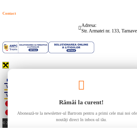
Contact
Telefon:
Email:
Adresa:
(0265) 442.346
bartrom@bartrom.ro
Str. Armatei nr. 133, Tarna
Rămâi la curent!
Abonează-te la newsletter-ul Bartrom pentru a primi cele mai noi ofer
noutăți direct în inbox-ul tău.
© 2026 bartrom.ro. Toate drepturile rezervate