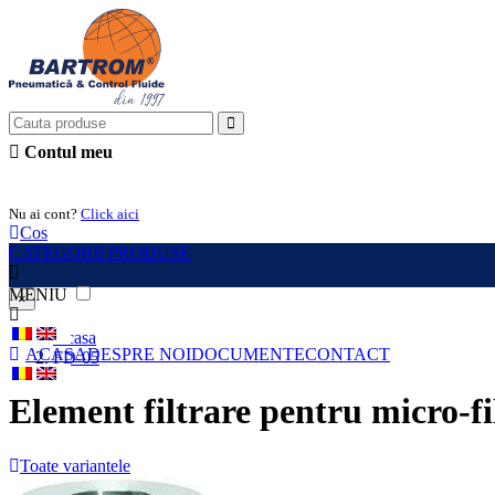
Contul meu
Intra in cont
Nu ai cont?
Click aici
Cos
CATEGORII PRODUSE
MENIU
×
Acasa
ACASA
DESPRE NOI
DOCUMENTE
CONTACT
FD-05
Element filtrare pentru micro-fi
Toate variantele