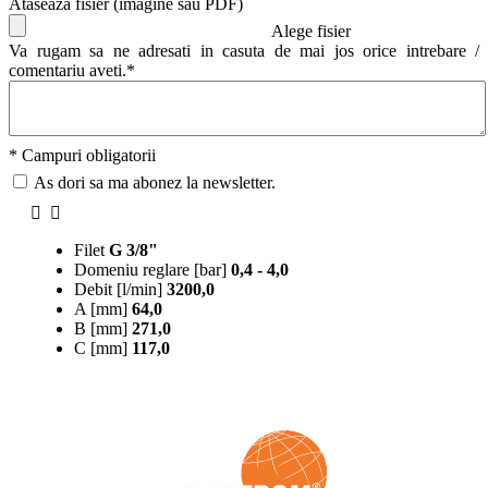
Ataseaza fisier (imagine sau PDF)
Alege fisier
Va rugam sa ne adresati in casuta de mai jos orice intrebare /
comentariu aveti.*
* Campuri obligatorii
As dori sa ma abonez la newsletter.
Filet
G 3/8"
Domeniu reglare [bar]
0,4 - 4,0
Debit [l/min]
3200,0
A [mm]
64,0
B [mm]
271,0
C [mm]
117,0