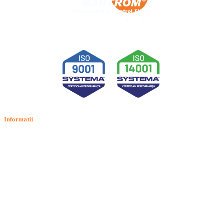
Informatii
Termeni si conditii
Politica de confidentialitate
Politica de cookie
Intrebari frecvente
Contact
ANPC
Solutionarea Online a Litigiilor (SOL)
GDPR: Drepturile consumatorilor