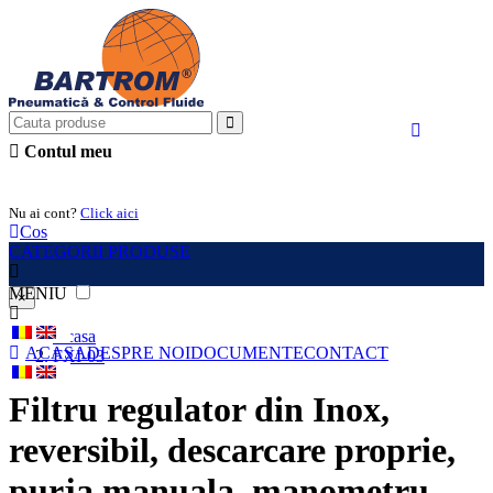
Contul meu
Intra in cont
Nu ai cont?
Click aici
Cos
CATEGORII PRODUSE
MENIU
×
Acasa
ACASA
DESPRE NOI
DOCUMENTE
CONTACT
FXI-03
Filtru regulator din Inox,
reversibil, descarcare proprie,
purja manuala, manometru