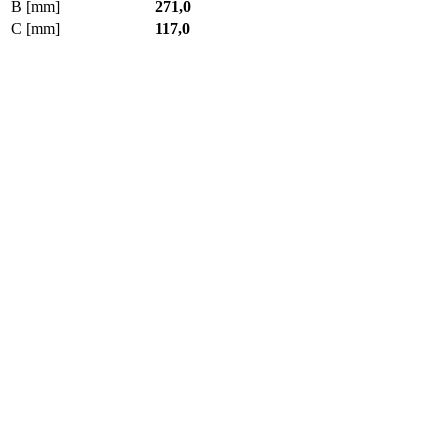
B [mm]
271,0
C [mm]
117,0