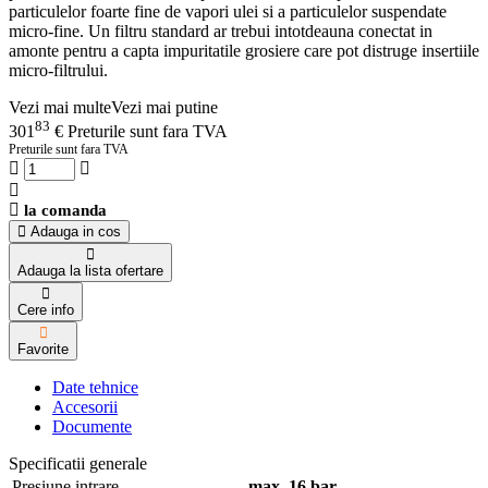
particulelor foarte fine de vapori ulei si a particulelor suspendate
micro-fine. Un filtru standard ar trebui intotdeauna conectat in
amonte pentru a capta impuritatile grosiere care pot distruge insertiile
micro-filtrului.
Vezi mai multe
Vezi mai putine
83
301
€
Preturile sunt fara TVA
Preturile sunt fara TVA
la comanda
Adauga in cos
Adauga la lista ofertare
Cere info
Favorite
Date tehnice
Accesorii
Documente
Specificatii generale
Presiune intrare
max. 16 bar