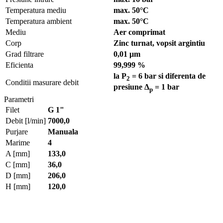
Temperatura mediu
max. 50°C
Temperatura ambient
max. 50°C
Mediu
Aer comprimat
Corp
Zinc turnat, vopsit argintiu
Grad filtrare
0,01 μm
Eficienta
99,999 %
la P
= 6 bar si diferenta de
2
Conditii masurare debit
presiune Δ
= 1 bar
p
Parametri
Filet
G 1"
Debit [l/min]
7000,0
Purjare
Manuala
Marime
4
A [mm]
133,0
C [mm]
36,0
D [mm]
206,0
H [mm]
120,0