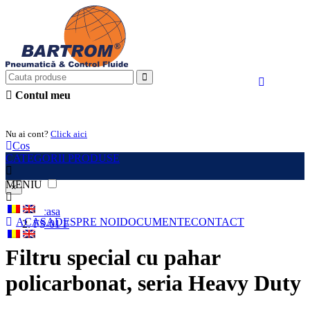
Contul meu
Intra in cont
Nu ai cont?
Click aici
Cos
CATEGORII PRODUSE
MENIU
×
Acasa
ACASA
DESPRE NOI
DOCUMENTE
CONTACT
FS-01 F
Filtru special cu pahar
policarbonat, seria Heavy Duty