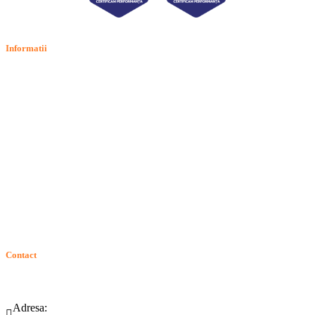
Informatii
Termeni si conditii
Politica de confidentialitate
Politica de cookie
Intrebari frecvente
Contact
ANPC
Solutionarea Online a Litigiilor (SOL)
GDPR: Drepturile consumatorilor
Contact
Telefon:
Email:
(0265) 442.346
bartrom@bartrom.ro
Adresa: