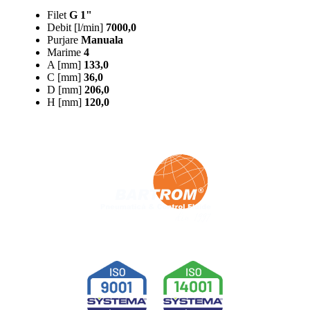
Filet
G 1"
Debit [l/min]
7000,0
Purjare
Manuala
Marime
4
A [mm]
133,0
C [mm]
36,0
D [mm]
206,0
H [mm]
120,0