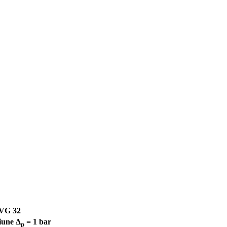
 VG 32
siune Δ
= 1 bar
p