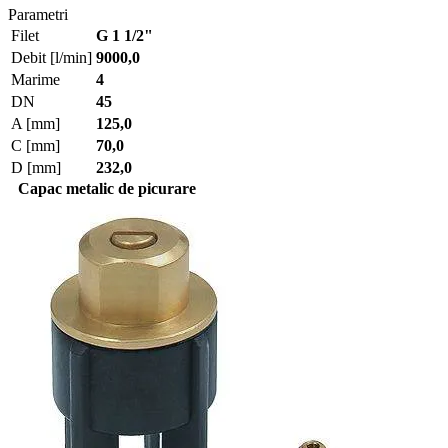
Parametri
Filet
G 1 1/2"
Debit [l/min]
9000,0
Marime
4
DN
45
A [mm]
125,0
C [mm]
70,0
D [mm]
232,0
Capac metalic de picurare