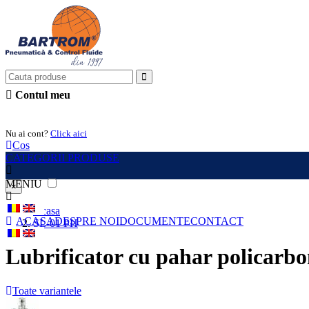
Contul meu
Intra in cont
Nu ai cont?
Click aici
Cos
CATEGORII PRODUSE
MENIU
×
Acasa
ACASA
DESPRE NOI
DOCUMENTE
CONTACT
SL-01 PH
Lubrificator cu pahar policarbon
Toate variantele