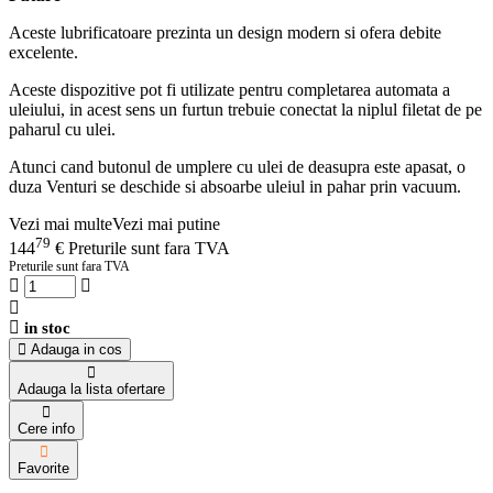
Aceste lubrificatoare prezinta un design modern si ofera debite
excelente.
Aceste dispozitive pot fi utilizate pentru completarea automata a
uleiului, in acest sens un furtun trebuie conectat la niplul filetat de pe
paharul cu ulei.
Atunci cand butonul de umplere cu ulei de deasupra este apasat, o
duza Venturi se deschide si absoarbe uleiul in pahar prin vacuum.
Vezi mai multe
Vezi mai putine
79
144
€
Preturile sunt fara TVA
Preturile sunt fara TVA
in stoc
Adauga in cos
Adauga la lista ofertare
Cere info
Favorite