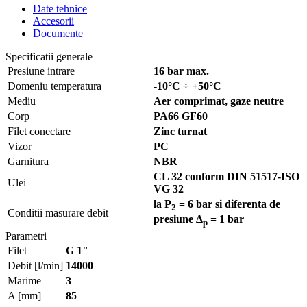
Date tehnice
Accesorii
Documente
Specificatii generale
Presiune intrare
16 bar max.
Domeniu temperatura
-10°C ÷ +50°C
Mediu
Aer comprimat, gaze neutre
Corp
PA66 GF60
Filet conectare
Zinc turnat
Vizor
PC
Garnitura
NBR
CL 32 conform DIN 51517-ISO
Ulei
VG 32
la P
= 6 bar si diferenta de
2
Conditii masurare debit
presiune Δ
= 1 bar
p
Parametri
Filet
G 1"
Debit [l/min]
14000
Marime
3
A [mm]
85