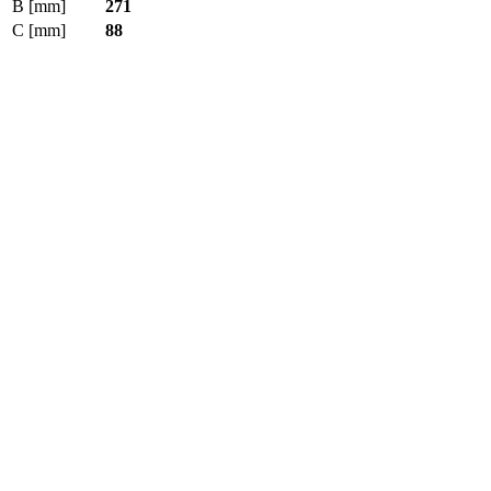
B [mm]
271
C [mm]
88