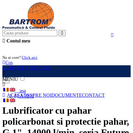
Contul meu
Intra in cont
Nu ai cont?
Click aici
Cos
CATEGORII PRODUSE
MENIU
×
Acasa
ACASA
DESPRE NOI
DOCUMENTE
CONTACT
FLA 3202
Lubrificator cu pahar
policarbonat si protectie pahar,
G 1", 14000 l/min, seria Future