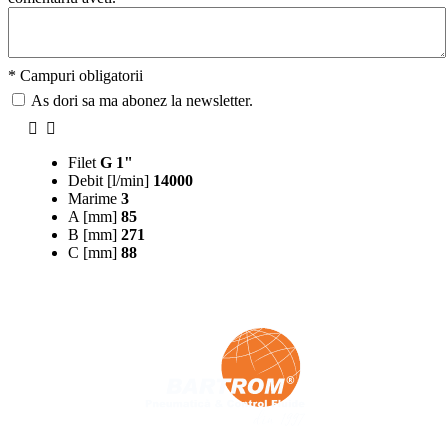
* Campuri obligatorii
As dori sa ma abonez la newsletter.
Filet
G 1"
Debit [l/min]
14000
Marime
3
A [mm]
85
B [mm]
271
C [mm]
88