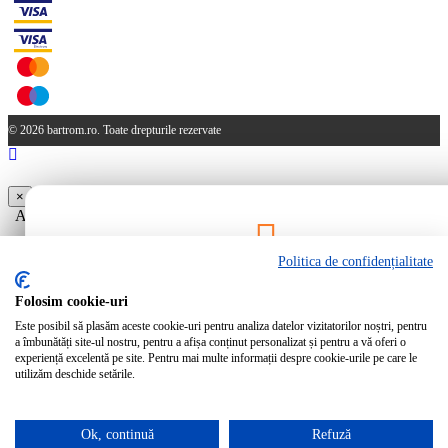
© 2026 bartrom.ro. Toate drepturile rezervate
×
Aveti produse in cos care provin dintr-o oferta. Doriti ca acestea sa
fie sterse?
Politica de confidențialitate
Da
Nu
Rămâi la curent!
Folosim cookie-uri
Este posibil să plasăm aceste cookie-uri pentru analiza datelor vizitatorilor noștri, pentru
Abonează-te la newsletter-ul Bartrom pentru a primi cele mai noi ofer
a îmbunătăți site-ul nostru, pentru a afișa conținut personalizat și pentru a vă oferi o
noutăți direct în inbox-ul tău.
experiență excelentă pe site. Pentru mai multe informații despre cookie-urile pe care le
utilizăm deschide setările.
Ok, continuă
Refuză
Abonează-te