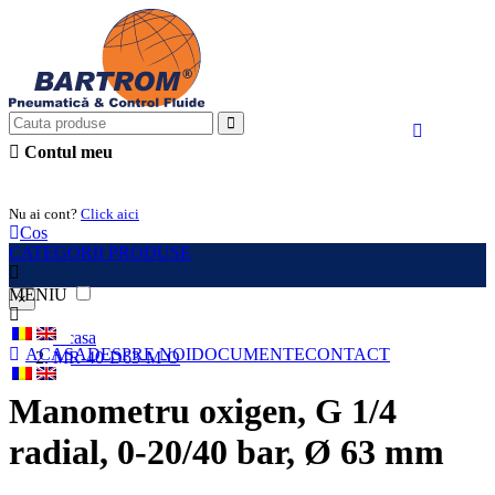
Contul meu
Intra in cont
Nu ai cont?
Click aici
Cos
CATEGORII PRODUSE
MENIU
×
Acasa
ACASA
DESPRE NOI
DOCUMENTE
CONTACT
MR-40-D63-M-O
Manometru oxigen, G 1/4
radial, 0-20/40 bar, Ø 63 mm