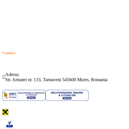
Contact
ANPC
Solutionarea Online a Litigiilor (SOL)
GDPR: Drepturile consumatorilor
Contact
Telefon:
Email:
(0265) 442.346
bartrom@bartrom.ro
Adresa:
Str. Armatei nr. 133, Tarnaveni 545600 Mures, Romania