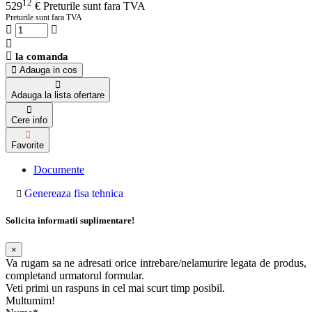
12
529
€
Preturile sunt fara TVA
Preturile sunt fara TVA
la comanda
Adauga in cos
Adauga la lista ofertare
Cere info
Favorite
Documente
Genereaza fisa tehnica
Solicita informatii suplimentare!
×
Va rugam sa ne adresati orice intrebare/nelamurire legata de produs,
completand urmatorul formular.
Veti primi un raspuns in cel mai scurt timp posibil.
Multumim!