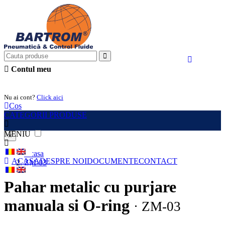
Contul meu
Intra in cont
Nu ai cont?
Click aici
Cos
CATEGORII PRODUSE
MENIU
×
Acasa
ACASA
DESPRE NOI
DOCUMENTE
CONTACT
ZM-03
Pahar metalic cu purjare
manuala si O-ring
· ZM-03