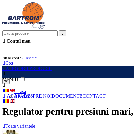
Contul meu
Intra in cont
Nu ai cont?
Click aici
Cos
CATEGORII PRODUSE
MENIU
×
Acasa
ACASA
DESPRE NOI
DOCUMENTE
CONTACT
RP60-03
Regulator pentru presiuni mari
Toate variantele