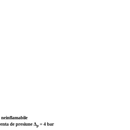
 neinflamabile
renta de presiune Δ
= 4 bar
p