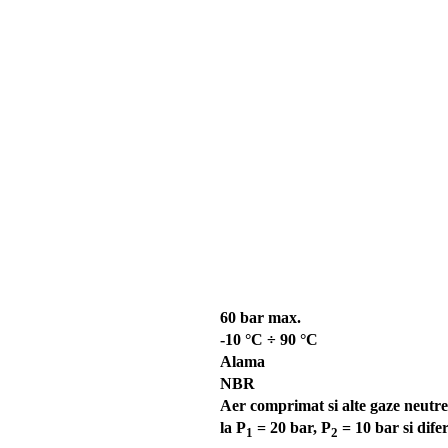
60 bar max.
-10 °C ÷ 90 °C
Alama
NBR
Aer comprimat si alte gaze neutre
la P
= 20 bar, P
= 10 bar si dife
1
2