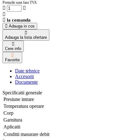
Preturile sunt fara TVA
la comanda
Adauga in cos
Adauga la lista ofertare
Cere info
Favorite
Date tehnice
Accesorii
Documente
Specificatii generale
Presiune intrare
Temperatura operare
Corp
Garnitura
Aplicatii
Conditii masurare debit