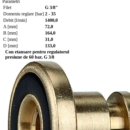
Parametri
Filet
G 3/8"
Domeniu reglare [bar]
2 - 35
Debit [l/min]
1400,0
A [mm]
72,0
B [mm]
164,0
C [mm]
31,0
D [mm]
133,0
Con etansare pentru regulatorul
presiune de 60 bar, G 3/8