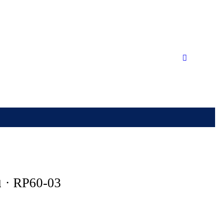
u
· RP60-03