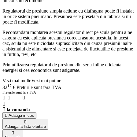
un consum ecomonic.
Regulatorul de presiune simpla actiune cu diafragma poate fi instalat
in orice sistem pneumatic. Presiunea este presetata din fabrica si nu
poate fi modificata.
Recomandam montarea acestui regulator direct pe scula pentru a ne
asigura ca este aplicata presiunea corecta asupra acestuia. In acest
caz, scula nu este niciodata suprasolicitata din cauza presiunii inalte
a sistemului de alimentare si este protejata de fluctuatiile de presiune
in furtun, tevi, etc.
Prin utilizarea regulatorul de presiune din seria Inline eficienta
energiei si cea economica sunt asigurate.
Vezi mai multe
Vezi mai putine
17
32
€
Preturile sunt fara TVA
Preturile sunt fara TVA
la comanda
Adauga in cos
Adauga la lista ofertare