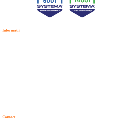
Informatii
Termeni si conditii
Politica de confidentialitate
Politica de cookie
Intrebari frecvente
Contact
ANPC
Solutionarea Online a Litigiilor (SOL)
GDPR: Drepturile consumatorilor
Contact
Telefon:
Email: