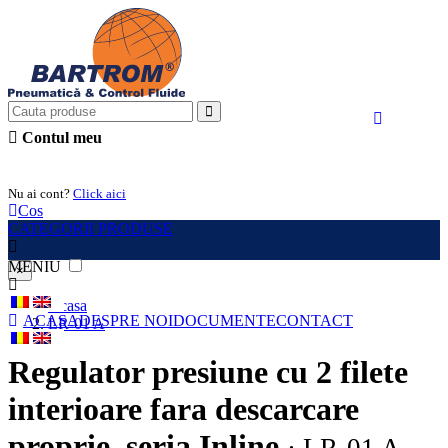
Contul meu
Intra in cont
Nu ai cont?
Click aici
Cos
CATEGORII PRODUSE
MENIU
×
Acasa
ACASA
DESPRE NOI
DOCUMENTE
CONTACT
LR-01 A
Regulator presiune cu 2 filete
interioare fara descarcare
proprie, seria Inline