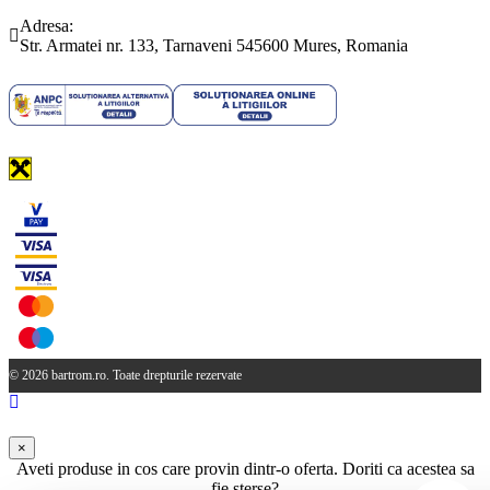
(0265) 442.346
bartrom@bartrom.ro
Adresa:
Str. Armatei nr. 133, Tarnaveni 545600 Mures, Romania
© 2026 bartrom.ro. Toate drepturile rezervate
×
Aveti produse in cos care provin dintr-o oferta. Doriti ca acestea sa
fie sterse?