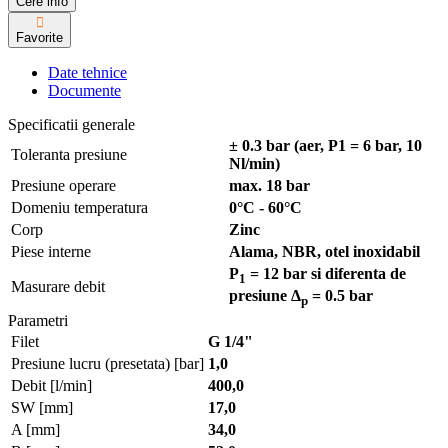
Cere info
Favorite
Date tehnice
Documente
Specificatii generale
± 0.3 bar (aer, P1 = 6 bar, 10
Toleranta presiune
Nl/min)
Presiune operare
max. 18 bar
Domeniu temperatura
0°C - 60°C
Corp
Zinc
Piese interne
Alama, NBR, otel inoxidabil
P
= 12 bar si diferenta de
1
Masurare debit
presiune Δ
= 0.5 bar
p
Parametri
Filet
G 1/4"
Presiune lucru (presetata) [bar]
1,0
Debit [l/min]
400,0
SW [mm]
17,0
A [mm]
34,0