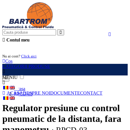
Contul meu
Intra in cont
Nu ai cont?
Click aici
Cos
CATEGORII PRODUSE
MENIU
×
Acasa
ACASA
DESPRE NOI
DOCUMENTE
CONTACT
RPCD-03
Regulator presiune cu control
pneumatic de la distanta, fara
manometru