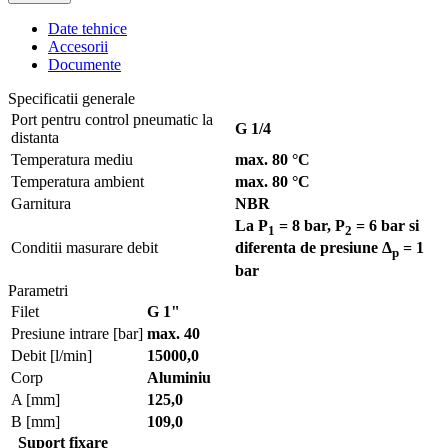
Date tehnice
Accesorii
Documente
Specificatii generale
Port pentru control pneumatic la
G 1/4
distanta
Temperatura mediu
max. 80 °C
Temperatura ambient
max. 80 °C
Garnitura
NBR
La P
= 8 bar, P
= 6 bar si
1
2
Conditii masurare debit
diferenta de presiune Δ
= 1
p
bar
Parametri
Filet
G 1"
Presiune intrare [bar]
max. 40
Debit [l/min]
15000,0
Corp
Aluminiu
A [mm]
125,0
B [mm]
109,0
Suport fixare