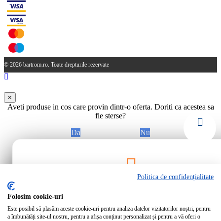
© 2026 bartrom.ro. Toate drepturile rezervate
×
Aveti produse in cos care provin dintr-o oferta. Doriti ca acestea sa
fie sterse?
Da
Nu
Politica de confidențialitate
Rămâi la curent!
Folosim cookie-uri
Este posibil să plasăm aceste cookie-uri pentru analiza datelor vizitatorilor noștri, pentru
Abonează-te la newsletter-ul Bartrom pentru a primi cele mai noi ofer
a îmbunătăți site-ul nostru, pentru a afișa conținut personalizat și pentru a vă oferi o