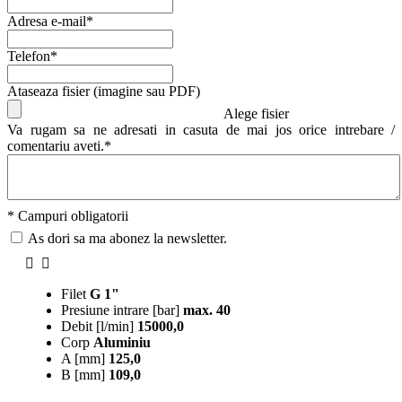
Adresa e-mail*
Telefon*
Ataseaza fisier (imagine sau PDF)
Alege fisier
Va rugam sa ne adresati in casuta de mai jos orice intrebare /
comentariu aveti.*
* Campuri obligatorii
As dori sa ma abonez la newsletter.
Filet
G 1"
Presiune intrare [bar]
max. 40
Debit [l/min]
15000,0
Corp
Aluminiu
A [mm]
125,0
B [mm]
109,0