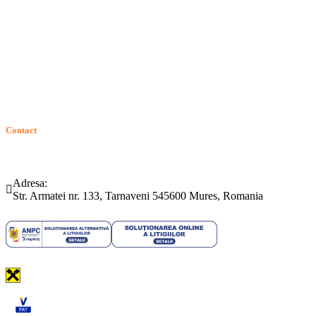
Contact
ANPC
Solutionarea Online a Litigiilor (SOL)
GDPR: Drepturile consumatorilor
Contact
Telefon:
Email:
(0265) 442.346
bartrom@bartrom.ro
Adresa:
Str. Armatei nr. 133, Tarnaveni 545600 Mures, Romania