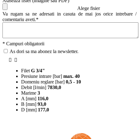
Ataseaza fisier (imagine sau PDF)
Alege fisier
Va rugam sa ne adresati in casuta de mai jos orice intrebare /
comentariu aveti.*
* Campuri obligatorii
As dori sa ma abonez la newsletter.
Filet
G 3/4"
Presiune intrare [bar]
max. 40
Domeniu reglare [bar]
0,5 - 10
Debit [l/min]
7830,0
Marime
3
A [mm]
116,0
B [mm]
93,0
D [mm]
177,0