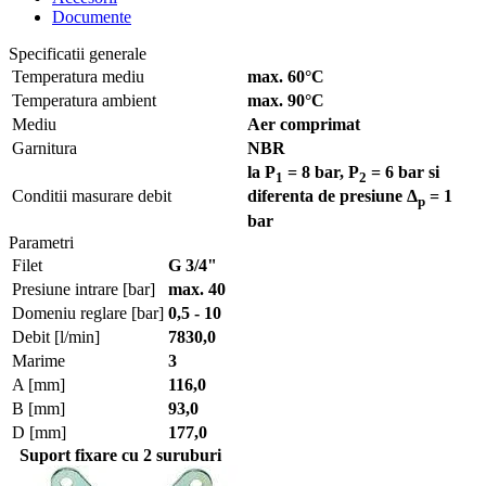
Documente
Specificatii generale
Temperatura mediu
max. 60°C
Temperatura ambient
max. 90°C
Mediu
Aer comprimat
Garnitura
NBR
la P
= 8 bar, P
= 6 bar si
1
2
Conditii masurare debit
diferenta de presiune Δ
= 1
p
bar
Parametri
Filet
G 3/4"
Presiune intrare [bar]
max. 40
Domeniu reglare [bar]
0,5 - 10
Debit [l/min]
7830,0
Marime
3
A [mm]
116,0
B [mm]
93,0
D [mm]
177,0
Suport fixare cu 2 suruburi