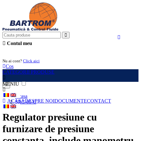
Contul meu
Intra in cont
Nu ai cont?
Click aici
Cos
CATEGORII PRODUSE
MENIU
×
Acasa
ACASA
DESPRE NOI
DOCUMENTE
CONTACT
SRC-05 C
Regulator presiune cu
furnizare de presiune
constanta, include manometru,