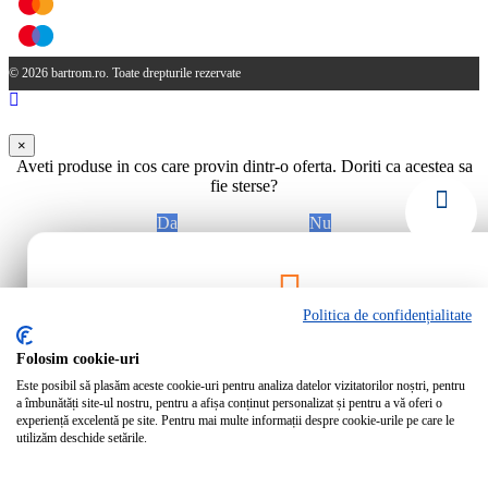
© 2026 bartrom.ro. Toate drepturile rezervate
×
Aveti produse in cos care provin dintr-o oferta. Doriti ca acestea sa
fie sterse?
Da
Nu
Politica de confidențialitate
Rămâi la curent!
Folosim cookie-uri
Este posibil să plasăm aceste cookie-uri pentru analiza datelor vizitatorilor noștri, pentru
Abonează-te la newsletter-ul Bartrom pentru a primi cele mai noi ofer
a îmbunătăți site-ul nostru, pentru a afișa conținut personalizat și pentru a vă oferi o
noutăți direct în inbox-ul tău.
experiență excelentă pe site. Pentru mai multe informații despre cookie-urile pe care le
utilizăm deschide setările.