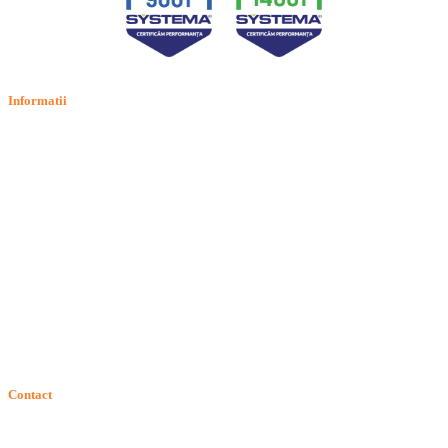
Informatii
Termeni si conditii
Politica de confidentialitate
Politica de cookie
Intrebari frecvente
Contact
ANPC
Solutionarea Online a Litigiilor (SOL)
GDPR: Drepturile consumatorilor
Contact
Telefon:
Email: