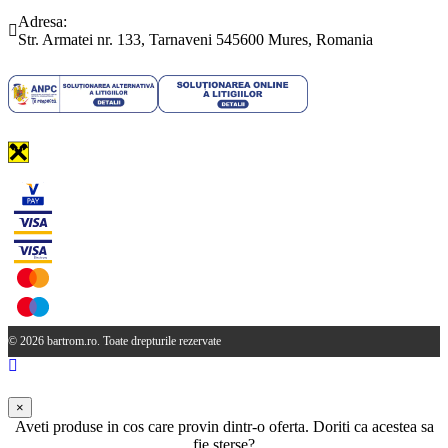
(0265) 442.346
bartrom@bartrom.ro
Adresa:
Str. Armatei nr. 133, Tarnaveni 545600 Mures, Romania
© 2026 bartrom.ro. Toate drepturile rezervate
×
Aveti produse in cos care provin dintr-o oferta. Doriti ca acestea sa
fie sterse?