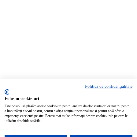
Politica de confidențialitate
Rămâi la curent!
Folosim cookie-uri
Este posibil să plasăm aceste cookie-uri pentru analiza datelor vizitatorilor noștri, pentru
Abonează-te la newsletter-ul Bartrom pentru a primi cele mai noi ofer
a îmbunătăți site-ul nostru, pentru a afișa conținut personalizat și pentru a vă oferi o
noutăți direct în inbox-ul tău.
experiență excelentă pe site. Pentru mai multe informații despre cookie-urile pe care le
utilizăm deschide setările.