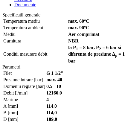
Documente
Specificatii generale
Temperatura mediu
max. 60°C
Temperatura ambient
max. 90°C
Mediu
Aer comprimat
Garnitura
NBR
la P
= 8 bar, P
= 6 bar si
1
2
Conditii masurare debit
diferenta de presiune Δ
= 1
p
bar
Parametri
Filet
G 1 1/2"
Presiune intrare [bar]
max. 40
Domeniu reglare [bar]
0,5 - 10
Debit [l/min]
12160,0
Marime
4
A [mm]
114,0
B [mm]
114,0
D [mm]
189,0