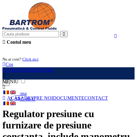
Contul meu
Intra in cont
Nu ai cont?
Click aici
Cos
CATEGORII PRODUSE
MENIU
×
Acasa
ACASA
DESPRE NOI
DOCUMENTE
CONTACT
SRC-08 C
Regulator presiune cu
furnizare de presiune
constanta, include manometru,