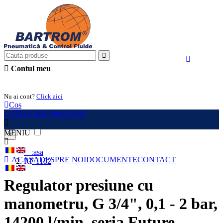
Contul meu
Intra in cont
Nu ai cont?
Click aici
Cos
CATEGORII PRODUSE
MENIU
×
Acasa
ACASA
DESPRE NOI
DOCUMENTE
CONTACT
RF 1182
Regulator presiune cu
manometru, G 3/4", 0,1 - 2 bar,
14200 l/min, seria Future