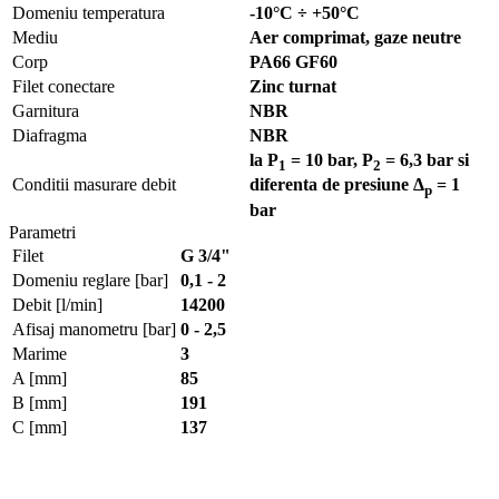
Domeniu temperatura
-10°C ÷ +50°C
Mediu
Aer comprimat, gaze neutre
Corp
PA66 GF60
Filet conectare
Zinc turnat
Garnitura
NBR
Diafragma
NBR
la P
= 10 bar, P
= 6,3 bar si
1
2
Conditii masurare debit
diferenta de presiune Δ
= 1
p
bar
Parametri
Filet
G 3/4"
Domeniu reglare [bar]
0,1 - 2
Debit [l/min]
14200
Afisaj manometru [bar]
0 - 2,5
Marime
3
A [mm]
85
B [mm]
191
C [mm]
137