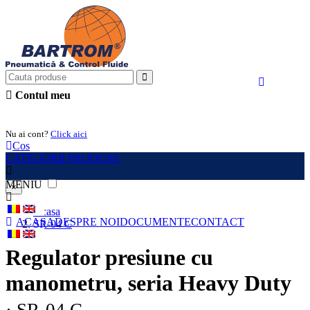
Contul meu
Intra in cont
Nu ai cont?
Click aici
Cos
CATEGORII PRODUSE
MENIU
×
Acasa
ACASA
DESPRE NOI
DOCUMENTE
CONTACT
SR-04 C
Regulator presiune cu
manometru, seria Heavy Duty