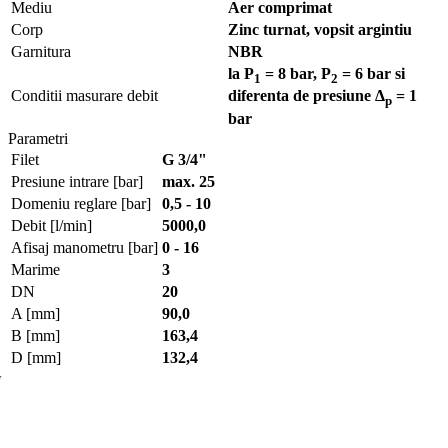
Mediu
Aer comprimat
Corp
Zinc turnat, vopsit argintiu
Garnitura
NBR
la P
= 8 bar, P
= 6 bar si
1
2
Conditii masurare debit
diferenta de presiune Δ
= 1
p
bar
Parametri
Filet
G 3/4"
Presiune intrare [bar]
max. 25
Domeniu reglare [bar]
0,5 - 10
Debit [l/min]
5000,0
Afisaj manometru [bar]
0 - 16
Marime
3
DN
20
A [mm]
90,0
B [mm]
163,4
D [mm]
132,4