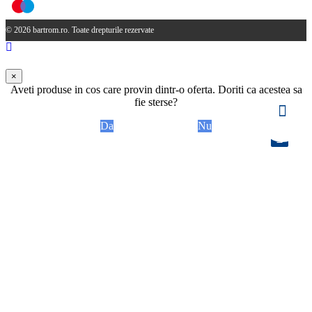
© 2026 bartrom.ro. Toate drepturile rezervate
×
Aveti produse in cos care provin dintr-o oferta. Doriti ca acestea sa
fie sterse?
Da
Nu