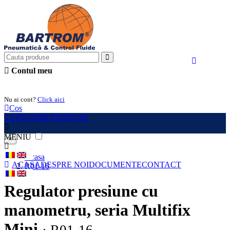
Contul meu
Intra in cont
Nu ai cont?
Click aici
Cos
CATEGORII PRODUSE
MENIU
×
Acasa
ACASA
DESPRE NOI
DOCUMENTE
CONTACT
R01-16
Regulator presiune cu
manometru, seria Multifix
Mini