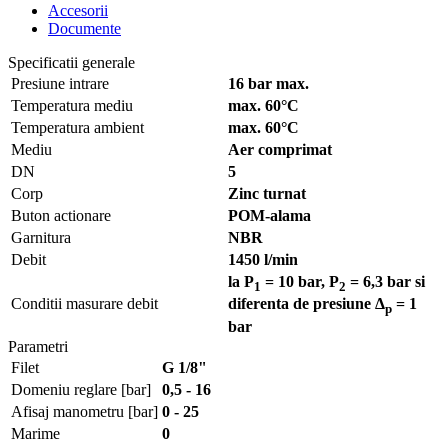
Accesorii
Documente
Specificatii generale
Presiune intrare
16 bar max.
Temperatura mediu
max. 60°C
Temperatura ambient
max. 60°C
Mediu
Aer comprimat
DN
5
Corp
Zinc turnat
Buton actionare
POM-alama
Garnitura
NBR
Debit
1450 l/min
la P
= 10 bar, P
= 6,3 bar si
1
2
Conditii masurare debit
diferenta de presiune Δ
= 1
p
bar
Parametri
Filet
G 1/8"
Domeniu reglare [bar]
0,5 - 16
Afisaj manometru [bar]
0 - 25
Marime
0