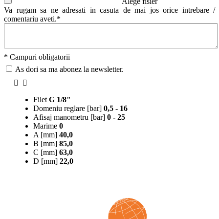
Alege fisier
Va rugam sa ne adresati in casuta de mai jos orice intrebare /
comentariu aveti.*
* Campuri obligatorii
As dori sa ma abonez la newsletter.
Filet
G 1/8"
Domeniu reglare [bar]
0,5 - 16
Afisaj manometru [bar]
0 - 25
Marime
0
A [mm]
40,0
B [mm]
85,0
C [mm]
63,0
D [mm]
22,0