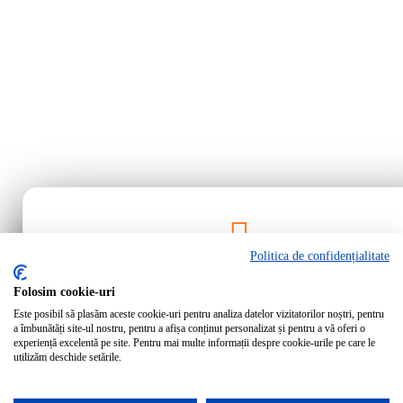
Politica de confidențialitate
Rămâi la curent!
Folosim cookie-uri
Este posibil să plasăm aceste cookie-uri pentru analiza datelor vizitatorilor noștri, pentru
Abonează-te la newsletter-ul Bartrom pentru a primi cele mai noi ofer
a îmbunătăți site-ul nostru, pentru a afișa conținut personalizat și pentru a vă oferi o
noutăți direct în inbox-ul tău.
experiență excelentă pe site. Pentru mai multe informații despre cookie-urile pe care le
utilizăm deschide setările.