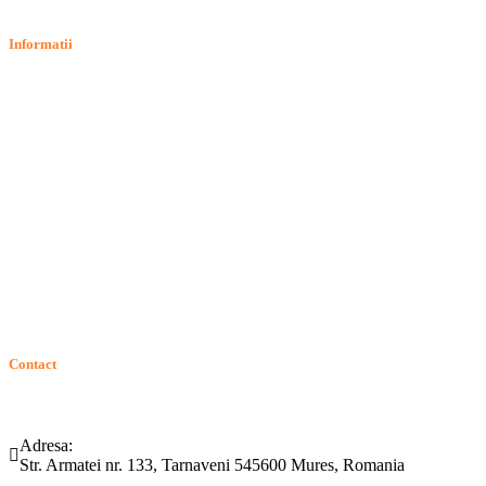
Informatii
Termeni si conditii
Politica de confidentialitate
Politica de cookie
Intrebari frecvente
Contact
ANPC
Solutionarea Online a Litigiilor (SOL)
GDPR: Drepturile consumatorilor
Contact
Telefon:
Email:
(0265) 442.346
bartrom@bartrom.ro
Adresa:
Str. Armatei nr. 133, Tarnaveni 545600 Mures, Romania