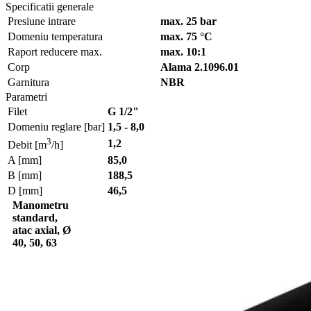
Specificatii generale
Presiune intrare
max. 25 bar
Domeniu temperatura
max. 75 °C
Raport reducere max.
max. 10:1
Corp
Alama 2.1096.01
Garnitura
NBR
Parametri
Filet
G 1/2"
Domeniu reglare [bar]
1,5 - 8,0
3
1,2
Debit [m
/h]
A [mm]
85,0
B [mm]
188,5
D [mm]
46,5
Manometru
standard,
atac axial, Ø
40, 50, 63