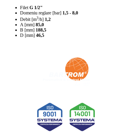
Filet
G 1/2"
Domeniu reglare [bar]
1,5 - 8,0
3
Debit [m
/h]
1,2
A [mm]
85,0
B [mm]
188,5
D [mm]
46,5