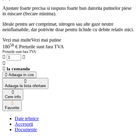
Ajustare foarte precisa si raspuns foarte bun datorita putinelor piese
in miscare (frecare minima).
Ideale pentru aer comprimat, nitrogen sau alte gaze neutre
neinflamabile, dar potrivite doar pentru lichide cu debite relativ mici.
Vezi mai multe
Vezi mai putine
58
180
€
Preturile sunt fara TVA
Preturile sunt fara TVA
la comanda
Adauga in cos
Adauga la lista ofertare
Cere info
Favorite
Date tehnice
Accesorii
Documente