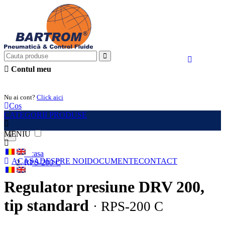
Contul meu
Intra in cont
Nu ai cont?
Click aici
Cos
CATEGORII PRODUSE
MENIU
×
Acasa
ACASA
DESPRE NOI
DOCUMENTE
CONTACT
RPS-200 C
Regulator presiune DRV 200,
tip standard
· RPS-200 C