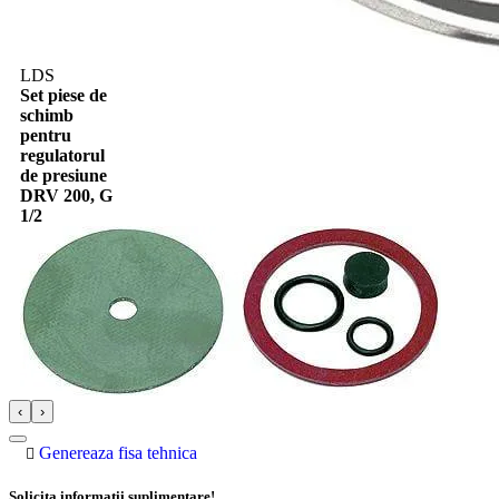
LDS
Set piese de
schimb
pentru
regulatorul
de presiune
DRV 200, G
1/2
‹
›
Genereaza fisa tehnica
Solicita informatii suplimentare!