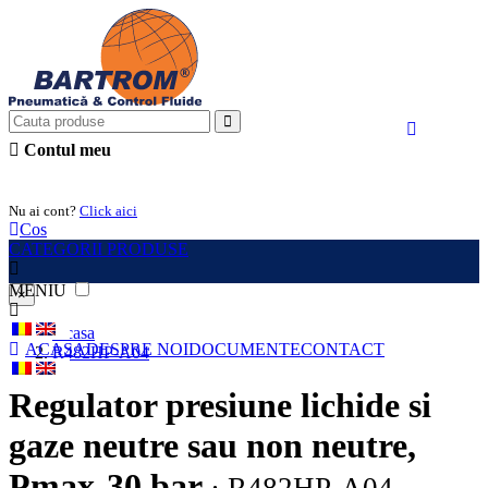
Contul meu
Intra in cont
Nu ai cont?
Click aici
Cos
CATEGORII PRODUSE
MENIU
×
Acasa
ACASA
DESPRE NOI
DOCUMENTE
CONTACT
R482HP-A04
Regulator presiune lichide si
gaze neutre sau non neutre,
Pmax-30 bar