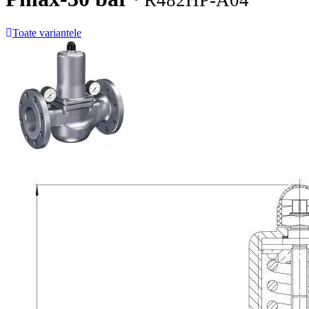
· R482HP-A04
Toate variantele