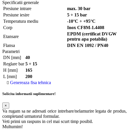
Specificatii generale
Presiune intrare
max. 30 bar
Presiune iesire
5 ÷ 15 bar
Temperatura mediu
-10°C ÷ +95°C
Corp
Inox CF8M-1.4408
EPDM (certificat DVGW
Etansare
pentru apa potabila)
Flansa
DIN EN 1092 / PN40
Parametri
DN [mm]
40
Reglare bar
5 ÷ 15
H [mm]
165
L [mm]
200
Genereaza fisa tehnica
Solicita informatii suplimentare!
×
Va rugam sa ne adresati orice intrebare/nelamurire legata de produs,
completand urmatorul formular.
Veti primi un raspuns in cel mai scurt timp posibil.
Multumim!