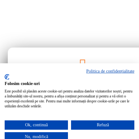
Politica de confidențialitate
Rămâi la curent!
Folosim cookie-uri
Este posibil să plasăm aceste cookie-uri pentru analiza datelor vizitatorilor noștri, pentru
Abonează-te la newsletter-ul Bartrom pentru a primi cele mai noi ofer
a îmbunătăți site-ul nostru, pentru a afișa conținut personalizat și pentru a vă oferi o
noutăți direct în inbox-ul tău.
experiență excelentă pe site. Pentru mai multe informații despre cookie-urile pe care le
utilizăm deschide setările.
Ok, continuă
Refuză
Abonează-te
Nu, modifică