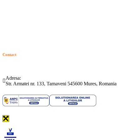
Contact
ANPC
Solutionarea Online a Litigiilor (SOL)
GDPR: Drepturile consumatorilor
Contact
Telefon:
Email:
(0265) 442.346
bartrom@bartrom.ro
Adresa:
Str. Armatei nr. 133, Tarnaveni 545600 Mures, Romania