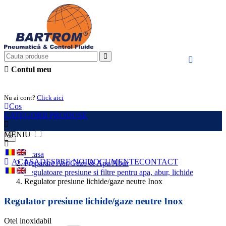
Contul meu
Intra in cont
Nu ai cont?
Click aici
Cos
CATEGORII PRODUSE
MENIU
×
Acasa
ACASA
DESPRE NOI
DOCUMENTE
CONTACT
Preparare Aer/Gaze & Apa/Abur
Regulatoare presiune si filtre pentru apa, abur, lichide
Regulator presiune lichide/gaze neutre Inox
Regulator presiune lichide/gaze neutre Inox
Otel inoxidabil