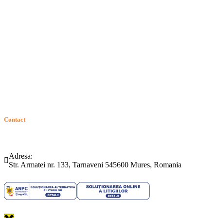
Politica de confidentialitate
Politica de cookie
Intrebari frecvente
Contact
ANPC
Solutionarea Online a Litigiilor (SOL)
GDPR: Drepturile consumatorilor
Contact
Telefon:
Email:
(0265) 442.346
bartrom@bartrom.ro
Adresa:
Str. Armatei nr. 133, Tarnaveni 545600 Mures, Romania