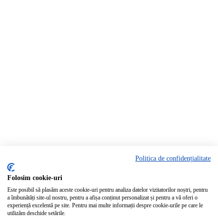
Politica de confidențialitate
Rămâi la curent!
Folosim cookie-uri
Este posibil să plasăm aceste cookie-uri pentru analiza datelor vizitatorilor noștri, pentru
Abonează-te la newsletter-ul Bartrom pentru a primi cele mai noi ofer
a îmbunătăți site-ul nostru, pentru a afișa conținut personalizat și pentru a vă oferi o
noutăți direct în inbox-ul tău.
experiență excelentă pe site. Pentru mai multe informații despre cookie-urile pe care le
utilizăm deschide setările.