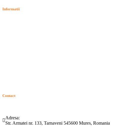
Informatii
Termeni si conditii
Politica de confidentialitate
Politica de cookie
Intrebari frecvente
Contact
ANPC
Solutionarea Online a Litigiilor (SOL)
GDPR: Drepturile consumatorilor
Contact
Telefon:
Email:
(0265) 442.346
bartrom@bartrom.ro
Adresa:
Str. Armatei nr. 133, Tarnaveni 545600 Mures, Romania