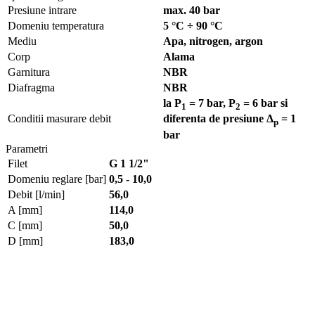
Presiune intrare
max. 40 bar
Domeniu temperatura
5 °C ÷ 90 °C
Mediu
Apa, nitrogen, argon
Corp
Alama
Garnitura
NBR
Diafragma
NBR
la P
= 7 bar, P
= 6 bar si
1
2
Conditii masurare debit
diferenta de presiune Δ
= 1
p
bar
Parametri
Filet
G 1 1/2"
Domeniu reglare [bar]
0,5 - 10,0
Debit [l/min]
56,0
A [mm]
114,0
C [mm]
50,0
D [mm]
183,0