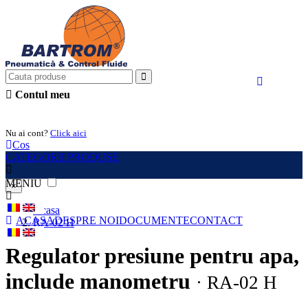
Contul meu
Intra in cont
Nu ai cont?
Click aici
Cos
CATEGORII PRODUSE
MENIU
×
Acasa
ACASA
DESPRE NOI
DOCUMENTE
CONTACT
RA-02 H
Regulator presiune pentru apa,
include manometru
· RA-02 H