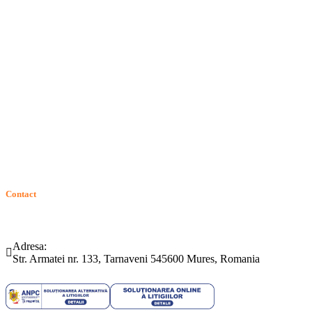
Termeni si conditii
Politica de confidentialitate
Politica de cookie
Intrebari frecvente
Contact
ANPC
Solutionarea Online a Litigiilor (SOL)
GDPR: Drepturile consumatorilor
Contact
Telefon:
Email:
(0265) 442.346
bartrom@bartrom.ro
Adresa:
Str. Armatei nr. 133, Tarnaveni 545600 Mures, Romania