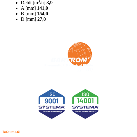
3
Debit [m
/h]
3,9
A [mm]
141,0
B [mm]
154,0
D [mm]
27,0
Informatii