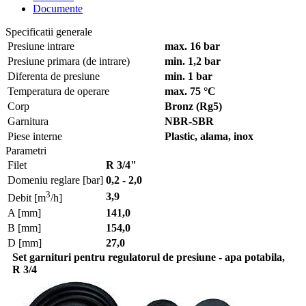
Documente
Specificatii generale
Presiune intrare
max. 16 bar
Presiune primara (de intrare)
min. 1,2 bar
Diferenta de presiune
min. 1 bar
Temperatura de operare
max. 75 °C
Corp
Bronz (Rg5)
Garnitura
NBR-SBR
Piese interne
Plastic, alama, inox
Parametri
Filet
R 3/4"
Domeniu reglare [bar]
0,2 - 2,0
3
3,9
Debit [m
/h]
A [mm]
141,0
B [mm]
154,0
D [mm]
27,0
Set garnituri pentru regulatorul de presiune - apa potabila,
R 3/4