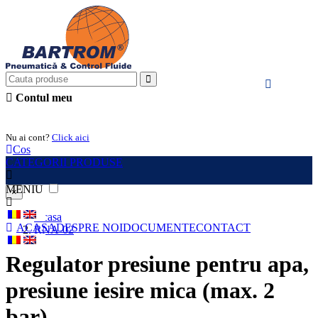
Contul meu
Intra in cont
Nu ai cont?
Click aici
Cos
CATEGORII PRODUSE
MENIU
×
Acasa
ACASA
DESPRE NOI
DOCUMENTE
CONTACT
RNA-02
Regulator presiune pentru apa,
presiune iesire mica (max. 2
bar)