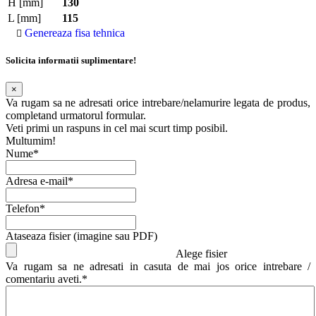
H [mm]
130
L [mm]
115
Genereaza fisa tehnica
Solicita informatii suplimentare!
×
Va rugam sa ne adresati orice intrebare/nelamurire legata de produs,
completand urmatorul formular.
Veti primi un raspuns in cel mai scurt timp posibil.
Multumim!
Nume*
Adresa e-mail*
Telefon*
Ataseaza fisier (imagine sau PDF)
Alege fisier
Va rugam sa ne adresati in casuta de mai jos orice intrebare /
comentariu aveti.*