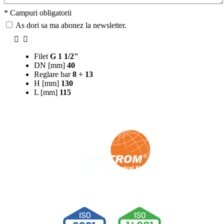
* Campuri obligatorii
As dori sa ma abonez la newsletter.
Filet
G 1 1/2"
DN [mm]
40
Reglare bar
8 ÷ 13
H [mm]
130
L [mm]
115