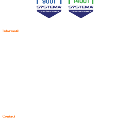
Informatii
Termeni si conditii
Politica de confidentialitate
Politica de cookie
Intrebari frecvente
Contact
ANPC
Solutionarea Online a Litigiilor (SOL)
GDPR: Drepturile consumatorilor
Contact
Telefon:
Email: