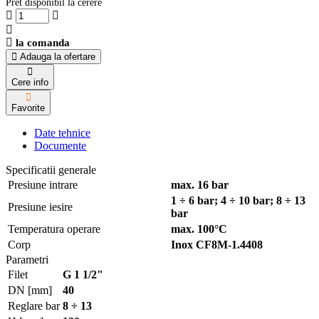
Pret disponibil la cerere
la comanda
Adauga la ofertare
Cere info
Favorite
Date tehnice
Documente
Specificatii generale
Presiune intrare
max. 16 bar
1 ÷ 6 bar; 4 ÷ 10 bar; 8 ÷ 13
Presiune iesire
bar
Temperatura operare
max. 100°C
Corp
Inox CF8M-1.4408
Parametri
Filet
G 1 1/2"
DN [mm]
40
Reglare bar
8 ÷ 13