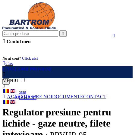
Contul meu
Intra in cont
Nu ai cont?
Click aici
Cos
CATEGORII PRODUSE
MENIU
×
Acasa
ACASA
DESPRE NOI
DOCUMENTE
CONTACT
PRVHP-05
Regulator presiune pentru
lichide - gaze neutre, filete
interioare