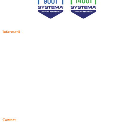
Informatii
Termeni si conditii
Politica de confidentialitate
Politica de cookie
Intrebari frecvente
Contact
ANPC
Solutionarea Online a Litigiilor (SOL)
GDPR: Drepturile consumatorilor
Contact
Telefon:
Email: