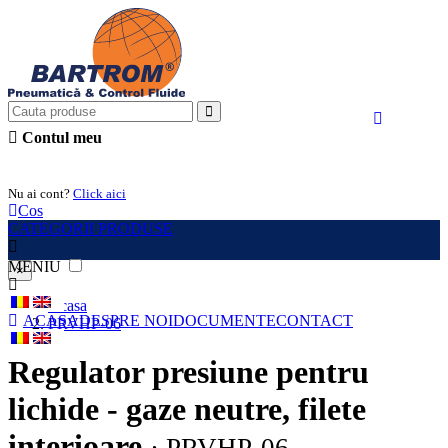
Contul meu
Intra in cont
Nu ai cont?
Click aici
Cos
CATEGORII PRODUSE
MENIU
×
Acasa
ACASA
DESPRE NOI
DOCUMENTE
CONTACT
PRVHP-06
Regulator presiune pentru
lichide - gaze neutre, filete
interioare