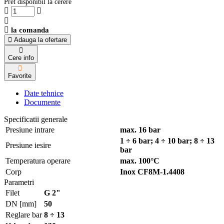
Pret disponibil la cerere
la comanda
Adauga la ofertare
Cere info
Favorite
Date tehnice
Documente
Specificatii generale
Presiune intrare
max. 16 bar
1 ÷ 6 bar; 4 ÷ 10 bar; 8 ÷ 13
Presiune iesire
bar
Temperatura operare
max. 100°C
Corp
Inox CF8M-1.4408
Parametri
Filet
G 2"
DN [mm]
50
Reglare bar
8 ÷ 13