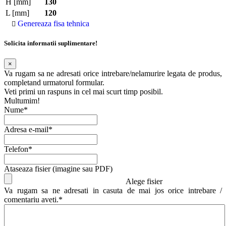
H [mm]
130
L [mm]
120
Genereaza fisa tehnica
Solicita informatii suplimentare!
×
Va rugam sa ne adresati orice intrebare/nelamurire legata de produs,
completand urmatorul formular.
Veti primi un raspuns in cel mai scurt timp posibil.
Multumim!
Nume*
Adresa e-mail*
Telefon*
Ataseaza fisier (imagine sau PDF)
Alege fisier
Va rugam sa ne adresati in casuta de mai jos orice intrebare /
comentariu aveti.*