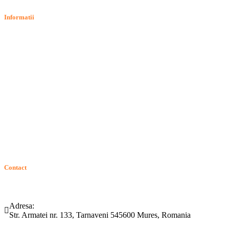
Informatii
Termeni si conditii
Politica de confidentialitate
Politica de cookie
Intrebari frecvente
Contact
ANPC
Solutionarea Online a Litigiilor (SOL)
GDPR: Drepturile consumatorilor
Contact
Telefon:
Email:
(0265) 442.346
bartrom@bartrom.ro
Adresa:
Str. Armatei nr. 133, Tarnaveni 545600 Mures, Romania