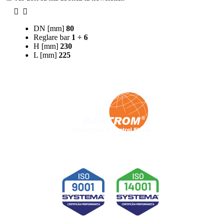
DN [mm]
80
Reglare bar
1 ÷ 6
H [mm]
230
L [mm]
225