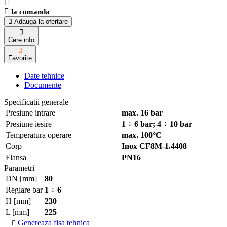
la comanda
Adauga la ofertare
Cere info
Favorite
Date tehnice
Documente
Specificatii generale
Presiune intrare
max. 16 bar
Presiune iesire
1 ÷ 6 bar; 4 ÷ 10 bar
Temperatura operare
max. 100°C
Corp
Inox CF8M-1.4408
Flansa
PN16
Parametri
DN [mm]
80
Reglare bar
1 ÷ 6
H [mm]
230
L [mm]
225
Genereaza fisa tehnica