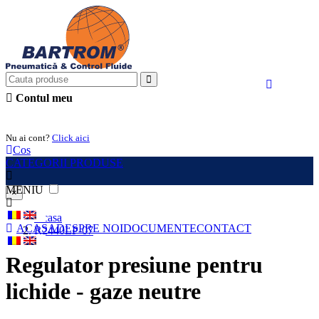
Contul meu
Intra in cont
Nu ai cont?
Click aici
Cos
CATEGORII PRODUSE
MENIU
×
Acasa
ACASA
DESPRE NOI
DOCUMENTE
CONTACT
R2440LP-07
Regulator presiune pentru
lichide - gaze neutre