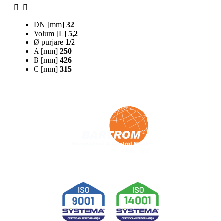
DN [mm]
32
Volum [L]
5,2
Ø purjare
1/2
A [mm]
250
B [mm]
426
C [mm]
315