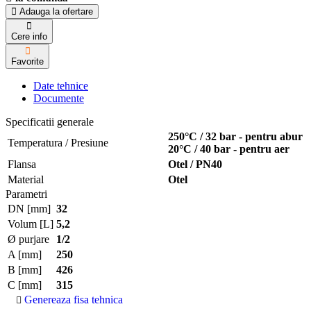
Adauga la ofertare
Cere info
Favorite
Date tehnice
Documente
Specificatii generale
250°C / 32 bar - pentru abur
Temperatura / Presiune
20°C / 40 bar - pentru aer
Flansa
Otel / PN40
Material
Otel
Parametri
DN [mm]
32
Volum [L]
5,2
Ø purjare
1/2
A [mm]
250
B [mm]
426
C [mm]
315
Genereaza fisa tehnica