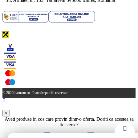
Str. Armatei nr. 133, Tarnaveni 545600 Mures, Romania
© 2026 bartrom.ro. Toate drepturile rezervate
×
Aveti produse in cos care provin dintr-o oferta. Doriti ca acestea sa
fie sterse?
Da
Nu