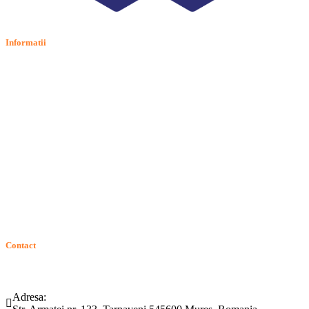
Informatii
Termeni si conditii
Politica de confidentialitate
Politica de cookie
Intrebari frecvente
Contact
ANPC
Solutionarea Online a Litigiilor (SOL)
GDPR: Drepturile consumatorilor
Contact
Telefon:
Email:
(0265) 442.346
bartrom@bartrom.ro
Adresa: