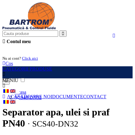
Contul meu
Intra in cont
Nu ai cont?
Click aici
Cos
CATEGORII PRODUSE
MENIU
×
Acasa
ACASA
DESPRE NOI
DOCUMENTE
CONTACT
SCS40-DN32
Separator apa, ulei si praf
PN40
· SCS40-DN32