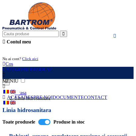
Contul meu
Intra in cont
Nu ai cont?
Click aici
Cos
CATEGORII PRODUSE
MENIU
×
Acasa
ACASA
DESPRE NOI
DOCUMENTE
CONTACT
Linia hidrosanitara
Linia hidrosanitara
Toate produsele
Produse in stoc