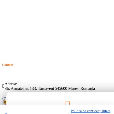
Politica de confidentialitate
Politica de cookie
Intrebari frecvente
Contact
ANPC
Solutionarea Online a Litigiilor (SOL)
GDPR: Drepturile consumatorilor
Contact
Telefon:
Email:
(0265) 442.346
bartrom@bartrom.ro
Adresa:
Str. Armatei nr. 133, Tarnaveni 545600 Mures, Romania
Politica de confidențialitate