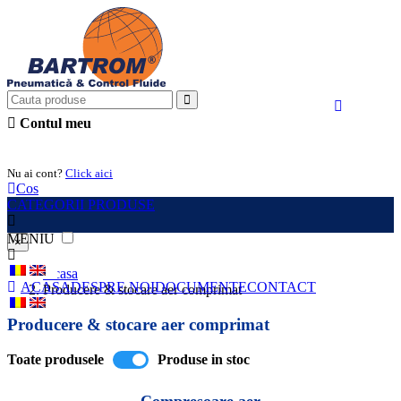
Contul meu
Intra in cont
Nu ai cont?
Click aici
Cos
CATEGORII PRODUSE
MENIU
×
Acasa
ACASA
DESPRE NOI
DOCUMENTE
CONTACT
Producere & stocare aer comprimat
Producere & stocare aer comprimat
Toate produsele
Produse in stoc