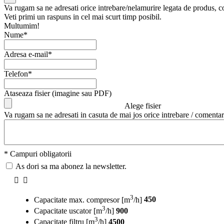
Va rugam sa ne adresati orice intrebare/nelamurire legata de produs, 
Veti primi un raspuns in cel mai scurt timp posibil.
Multumim!
Nume*
Adresa e-mail*
Telefon*
Ataseaza fisier (imagine sau PDF)
Alege fisier
Va rugam sa ne adresati in casuta de mai jos orice intrebare / comentar
* Campuri obligatorii
As dori sa ma abonez la newsletter.
3
Capacitate max. compresor [m
/h]
450
3
Capacitate uscator [m
/h]
900
3
Capacitate filtru [m
/h]
4500