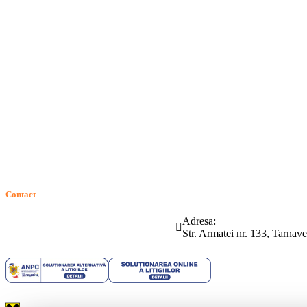
Termeni si conditii
Politica de confidentialitate
Politica de cookie
Intrebari frecvente
Contact
ANPC
Solutionarea Online a Litigiilor (SOL)
GDPR: Drepturile consumatorilor
Contact
Telefon:
Email:
Adresa:
(0265) 442.346
bartrom@bartrom.ro
Str. Armatei nr. 133, Tarna