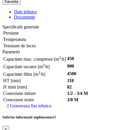
Favorite
Date tehnice
Documente
Specificatii generale
Presiune
Temperatura
Tensiune de lucru
Parametri
3
450
Capacitate max. compresor [m
/h]
3
900
Capacitate uscator [m
/h]
3
4500
Capacitate filtru [m
/h]
HT [mm]
118
H mini [mm]
82
Conexiune intrare
1/2 - 3/4 M
Conexiune iesire
3/8 M
Genereaza fisa tehnica
Solicita informatii suplimentare!
×