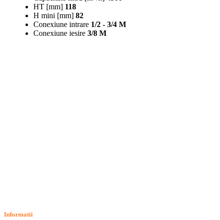
HT [mm]
118
H mini [mm]
82
Conexiune intrare
1/2 - 3/4 M
Conexiune iesire
3/8 M
Informatii