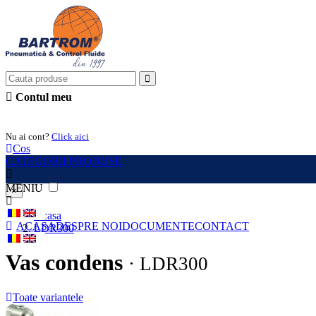
Contul meu
Intra in cont
Nu ai cont?
Click aici
Cos
CATEGORII PRODUSE
MENIU
×
Acasa
ACASA
DESPRE NOI
DOCUMENTE
CONTACT
LDR300
Vas condens
· LDR300
Toate variantele