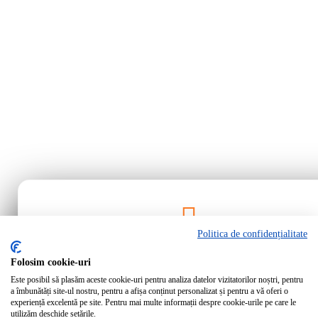
Politica de confidențialitate
Rămâi la curent!
Folosim cookie-uri
Este posibil să plasăm aceste cookie-uri pentru analiza datelor vizitatorilor noștri, pentru
Abonează-te la newsletter-ul Bartrom pentru a primi cele mai noi ofer
a îmbunătăți site-ul nostru, pentru a afișa conținut personalizat și pentru a vă oferi o
noutăți direct în inbox-ul tău.
experiență excelentă pe site. Pentru mai multe informații despre cookie-urile pe care le
utilizăm deschide setările.