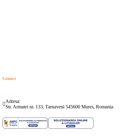
Termeni si conditii
Politica de confidentialitate
Politica de cookie
Intrebari frecvente
Contact
ANPC
Solutionarea Online a Litigiilor (SOL)
GDPR: Drepturile consumatorilor
Contact
Telefon:
Email:
(0265) 442.346
bartrom@bartrom.ro
Adresa:
Str. Armatei nr. 133, Tarnaveni 545600 Mures, Romania