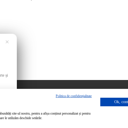
×
te și
Politica de confidențialitate
Ok, con
ti produse in cos care provin dintr-o oferta. Doriti ca acestea sa fie ste
mbunătăți site-ul nostru, pentru a afișa conținut personalizat și pentru
re le utilizăm deschide setările.
Da
N