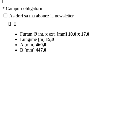
* Campuri obligatorii
As dori sa ma abonez la newsletter.
Furtun Ø int. x ext. [mm]
10,0 x 17,0
Lungime [m]
15,0
A [mm]
460,0
B [mm]
447,0