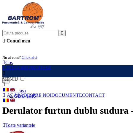
Contul meu
Intra in cont
Nu ai cont?
Click aici
Cos
CATEGORII PRODUSE
MENIU
×
Acasa
ACASA
DESPRE NOI
DOCUMENTE
CONTACT
ODG-1015
Derulator furtun dublu sudura
Toate variantele