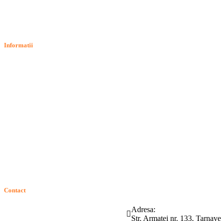
Informatii
Termeni si conditii
Politica de confidentialitate
Politica de cookie
Intrebari frecvente
Contact
ANPC
Solutionarea Online a Litigiilor (SOL)
GDPR: Drepturile consumatorilor
Contact
Telefon:
Email:
Adresa:
(0265) 442.346
bartrom@bartrom.ro
Str. Armatei nr. 133, Tarna