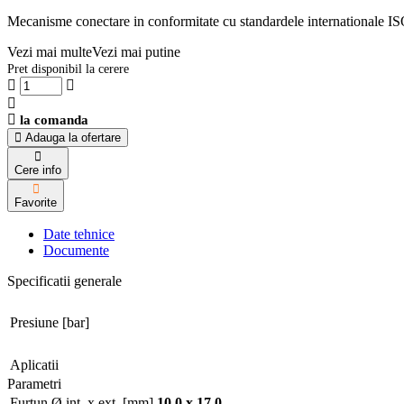
Mecanisme conectare in conformitate cu standardele internationale I
Vezi mai multe
Vezi mai putine
Pret disponibil la cerere
la comanda
Adauga la ofertare
Cere info
Favorite
Date tehnice
Documente
Specificatii generale
Presiune [bar]
Aplicatii
Parametri
Furtun Ø int. x ext. [mm]
10,0 x 17,0