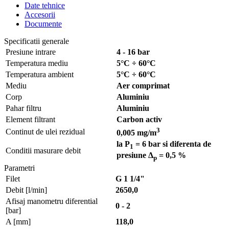
Date tehnice
Accesorii
Documente
Specificatii generale
Presiune intrare
4 - 16 bar
Temperatura mediu
5°C ÷ 60°C
Temperatura ambient
5°C ÷ 60°C
Mediu
Aer comprimat
Corp
Aluminiu
Pahar filtru
Aluminiu
Element filtrant
Carbon activ
3
Continut de ulei rezidual
0,005 mg/m
la P
= 6 bar si diferenta de
1
Conditii masurare debit
presiune Δ
= 0,5 %
p
Parametri
Filet
G 1 1/4"
Debit [l/min]
2650,0
Afisaj manometru diferential
0 - 2
[bar]
A [mm]
118,0