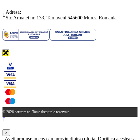
Telefon:
Email:
(0265) 442.346
bartrom@bartrom.ro
Adresa:
Str. Armatei nr. 133, Tarnaveni 545600 Mures, Romania
© 2026 bartrom.ro. Toate drepturile rezervate
×
Aveti produse in cos care provin dintr-o oferta. Doriti ca acestea sa