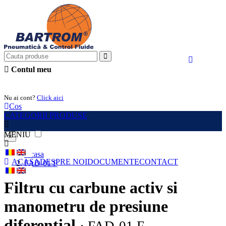
Contul meu
Intra in cont
Nu ai cont?
Click aici
Cos
CATEGORII PRODUSE
MENIU
×
Acasa
ACASA
DESPRE NOI
DOCUMENTE
CONTACT
FAD-01 F
Filtru cu carbune activ si
manometru de presiune
diferential