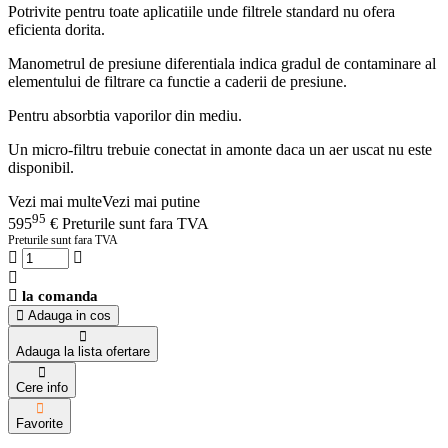
Potrivite pentru toate aplicatiile unde filtrele standard nu ofera
eficienta dorita.
Manometrul de presiune diferentiala indica gradul de contaminare al
elementului de filtrare ca functie a caderii de presiune.
Pentru absorbtia vaporilor din mediu.
Un micro-filtru trebuie conectat in amonte daca un aer uscat nu este
disponibil.
Vezi mai multe
Vezi mai putine
95
595
€
Preturile sunt fara TVA
Preturile sunt fara TVA
la comanda
Adauga in cos
Adauga la lista ofertare
Cere info
Favorite