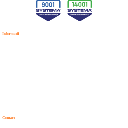
Informatii
Termeni si conditii
Politica de confidentialitate
Politica de cookie
Intrebari frecvente
Contact
ANPC
Solutionarea Online a Litigiilor (SOL)
GDPR: Drepturile consumatorilor
Contact