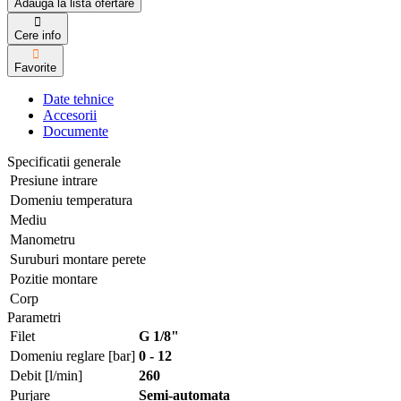
Adauga la lista ofertare
Cere info
Favorite
Date tehnice
Accesorii
Documente
Specificatii generale
Presiune intrare
Domeniu temperatura
Mediu
Manometru
Suruburi montare perete
Pozitie montare
Corp
Parametri
Filet
G 1/8"
Domeniu reglare [bar]
0 - 12
Debit [l/min]
260
Purjare
Semi-automata