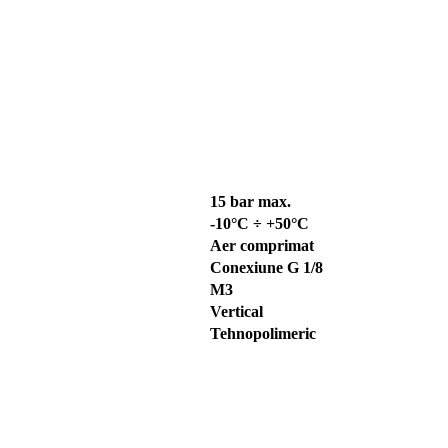
15 bar max.
-10°C ÷ +50°C
Aer comprimat
Conexiune G 1/8
M3
Vertical
Tehnopolimeric