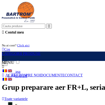
Contul meu
Intra in cont
Nu ai cont?
Click aici
Cos
CATEGORII PRODUSE
MENIU
×
Acasa
ACASA
DESPRE NOI
DOCUMENTE
CONTACT
FRL-0-1/8
Grup preparare aer FR+L, seri
Toate variantele