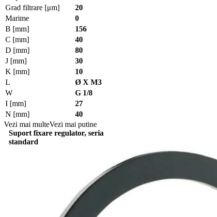
Grad filtrare [μm]
20
Marime
0
B [mm]
156
C [mm]
40
D [mm]
80
J [mm]
30
K [mm]
10
L
Ø X M3
W
G 1/8
I [mm]
27
N [mm]
40
Vezi mai multe
Vezi mai putine
Suport fixare regulator, seria
standard