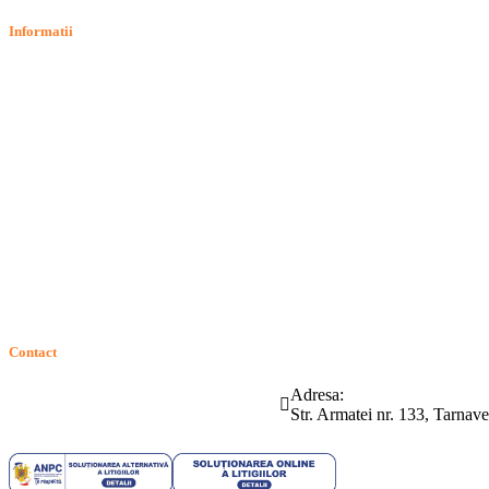
Informatii
Termeni si conditii
Politica de confidentialitate
Politica de cookie
Intrebari frecvente
Contact
ANPC
Solutionarea Online a Litigiilor (SOL)
GDPR: Drepturile consumatorilor
Contact
Telefon:
Email:
Adresa:
(0265) 442.346
bartrom@bartrom.ro
Str. Armatei nr. 133, Tarna