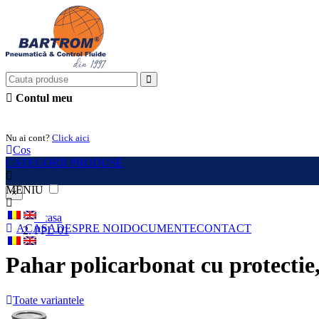
Contul meu
Intra in cont
Nu ai cont?
Click aici
Cos
CATEGORII PRODUSE
MENIU
×
Acasa
ACASA
DESPRE NOI
DOCUMENTE
CONTACT
PPL-01
Pahar policarbonat cu protectie
Toate variantele