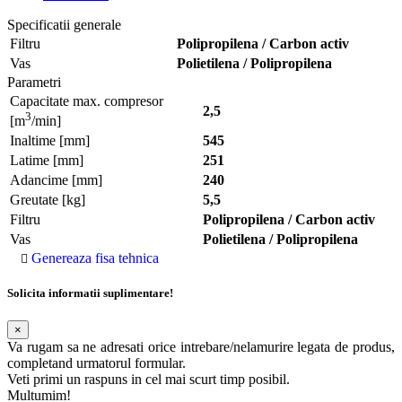
Specificatii generale
Filtru
Polipropilena / Carbon activ
Vas
Polietilena / Polipropilena
Parametri
Capacitate max. compresor
2,5
3
[m
/min]
Inaltime [mm]
545
Latime [mm]
251
Adancime [mm]
240
Greutate [kg]
5,5
Filtru
Polipropilena / Carbon activ
Vas
Polietilena / Polipropilena
Genereaza fisa tehnica
Solicita informatii suplimentare!
×
Va rugam sa ne adresati orice intrebare/nelamurire legata de produs,
completand urmatorul formular.
Veti primi un raspuns in cel mai scurt timp posibil.
Multumim!