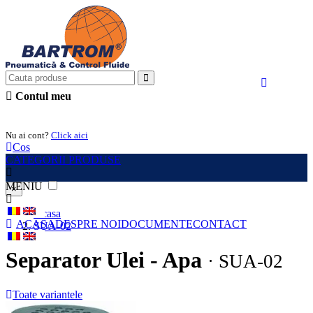
Contul meu
Intra in cont
Nu ai cont?
Click aici
Cos
CATEGORII PRODUSE
MENIU
×
Acasa
ACASA
DESPRE NOI
DOCUMENTE
CONTACT
SUA-02
Separator Ulei - Apa
· SUA-02
Toate variantele