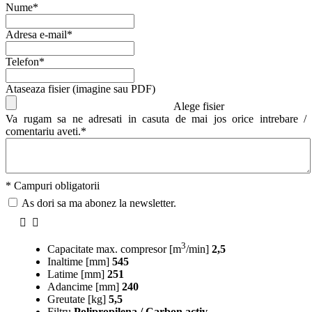
Nume*
Adresa e-mail*
Telefon*
Ataseaza fisier (imagine sau PDF)
Alege fisier
Va rugam sa ne adresati in casuta de mai jos orice intrebare /
comentariu aveti.*
* Campuri obligatorii
As dori sa ma abonez la newsletter.
3
Capacitate max. compresor [m
/min]
2,5
Inaltime [mm]
545
Latime [mm]
251
Adancime [mm]
240
Greutate [kg]
5,5
Filtru
Polipropilena / Carbon activ