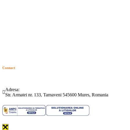
Politica de confidentialitate
Politica de cookie
Intrebari frecvente
Contact
ANPC
Solutionarea Online a Litigiilor (SOL)
GDPR: Drepturile consumatorilor
Contact
Telefon:
Email:
(0265) 442.346
bartrom@bartrom.ro
Adresa:
Str. Armatei nr. 133, Tarnaveni 545600 Mures, Romania