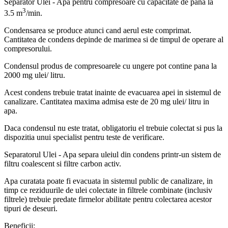
Separator Ulei - Apa pentru compresoare cu capacitate de pana la
3
3.5 m
/min.
Condensarea se produce atunci cand aerul este comprimat.
Cantitatea de condens depinde de marimea si de timpul de operare al
compresorului.
Condensul produs de compresoarele cu ungere pot contine pana la
2000 mg ulei/ litru.
Acest condens trebuie tratat inainte de evacuarea apei in sistemul de
canalizare. Cantitatea maxima admisa este de 20 mg ulei/ litru in
apa.
Daca condensul nu este tratat, obligatoriu el trebuie colectat si pus la
dispozitia unui specialist pentru teste de verificare.
Separatorul Ulei - Apa separa uleiul din condens printr-un sistem de
filtru coalescent si filtre carbon activ.
Apa curatata poate fi evacuata in sistemul public de canalizare, in
timp ce reziduurile de ulei colectate in filtrele combinate (inclusiv
filtrele) trebuie predate firmelor abilitate pentru colectarea acestor
tipuri de deseuri.
Beneficii: