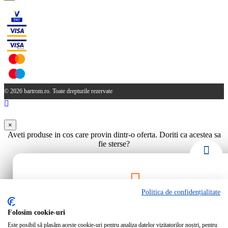
© 2026 bartrom.ro. Toate drepturile rezervate
×
Aveti produse in cos care provin dintr-o oferta. Doriti ca acestea sa
fie sterse?
Da
Nu
Politica de confidențialitate
Rămâi la curent!
Folosim cookie-uri
Este posibil să plasăm aceste cookie-uri pentru analiza datelor vizitatorilor noștri, pentru
Abonează-te la newsletter-ul Bartrom pentru a primi cele mai noi ofer