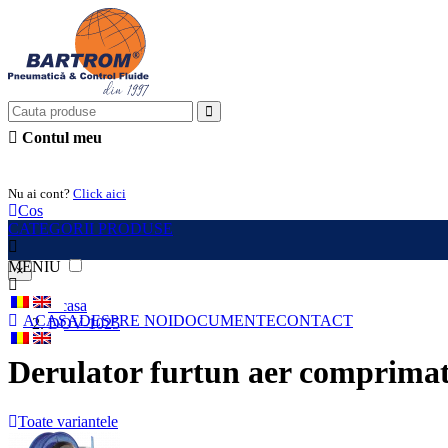
Contul meu
Intra in cont
Nu ai cont?
Click aici
Cos
CATEGORII PRODUSE
MENIU
×
Acasa
ACASA
DESPRE NOI
DOCUMENTE
CONTACT
DOV-1025
Derulator furtun aer comprimat
Toate variantele