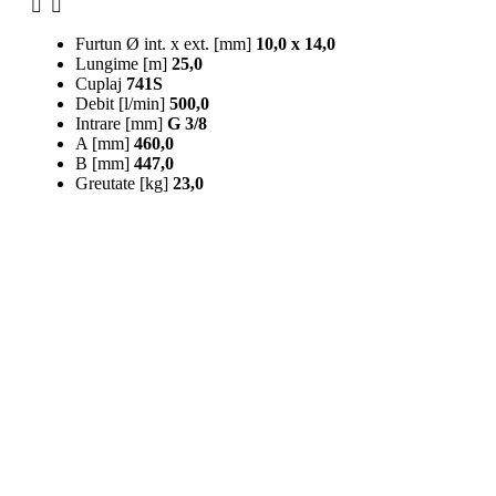
Furtun Ø int. x ext. [mm]
10,0 x 14,0
Lungime [m]
25,0
Cuplaj
741S
Debit [l/min]
500,0
Intrare [mm]
G 3/8
A [mm]
460,0
B [mm]
447,0
Greutate [kg]
23,0