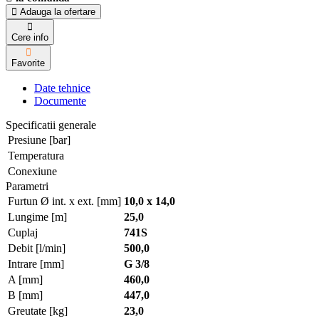
Adauga la ofertare
Cere info
Favorite
Date tehnice
Documente
Specificatii generale
Presiune [bar]
Temperatura
Conexiune
Parametri
Furtun Ø int. x ext. [mm]
10,0 x 14,0
Lungime [m]
25,0
Cuplaj
741S
Debit [l/min]
500,0
Intrare [mm]
G 3/8
A [mm]
460,0
B [mm]
447,0
Greutate [kg]
23,0