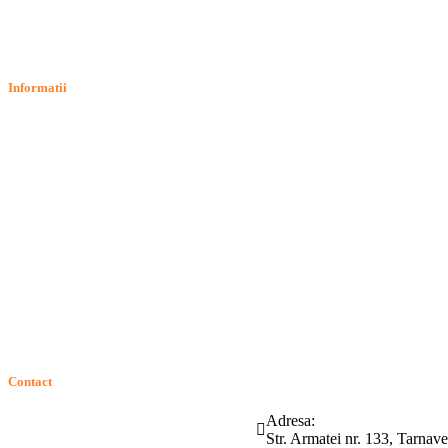
Informatii
Termeni si conditii
Politica de confidentialitate
Politica de cookie
Intrebari frecvente
Contact
ANPC
Solutionarea Online a Litigiilor (SOL)
GDPR: Drepturile consumatorilor
Contact
Telefon:
Email:
Adresa:
(0265) 442.346
bartrom@bartrom.ro
Str. Armatei nr. 133, Tarna