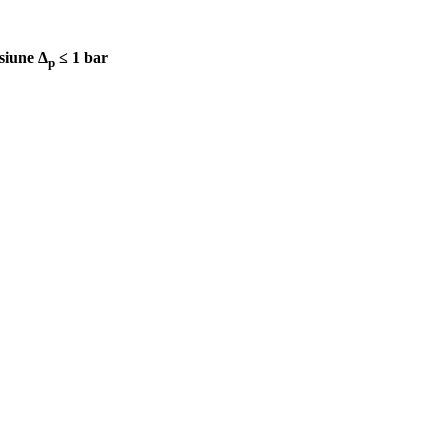
esiune Δ
≤ 1 bar
p