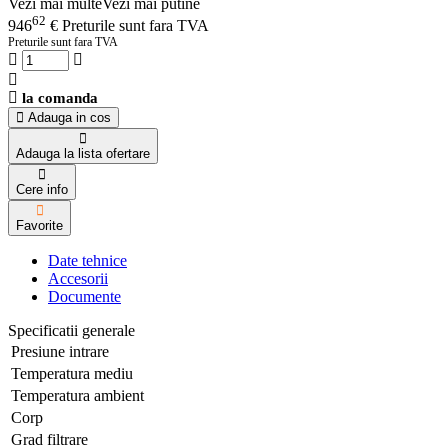
Vezi mai multe
Vezi mai putine
62
946
€
Preturile sunt fara TVA
Preturile sunt fara TVA
la comanda
Adauga in cos
Adauga la lista ofertare
Cere info
Favorite
Date tehnice
Accesorii
Documente
Specificatii generale
Presiune intrare
Temperatura mediu
Temperatura ambient
Corp
Grad filtrare