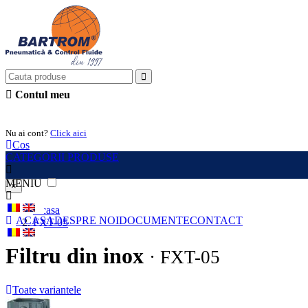
Contul meu
Intra in cont
Nu ai cont?
Click aici
Cos
CATEGORII PRODUSE
MENIU
×
Acasa
ACASA
DESPRE NOI
DOCUMENTE
CONTACT
FXT-05
Filtru din inox
· FXT-05
Toate variantele