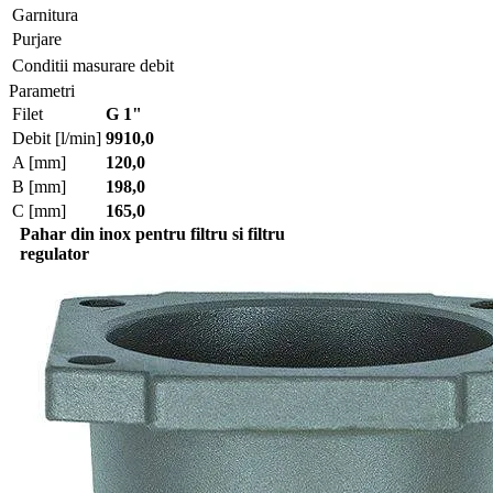
Garnitura
Purjare
Conditii masurare debit
Parametri
Filet
G 1"
Debit [l/min]
9910,0
A [mm]
120,0
B [mm]
198,0
C [mm]
165,0
Pahar din inox pentru filtru si filtru
regulator