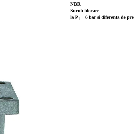
NBR
Surub blocare
la P
= 6 bar si diferenta de pr
1