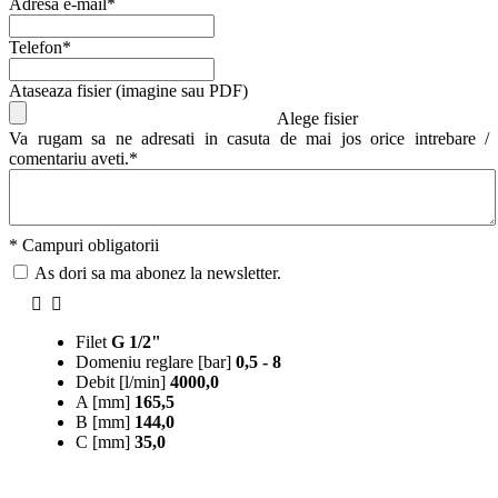
Adresa e-mail*
Telefon*
Ataseaza fisier (imagine sau PDF)
Alege fisier
Va rugam sa ne adresati in casuta de mai jos orice intrebare /
comentariu aveti.*
* Campuri obligatorii
As dori sa ma abonez la newsletter.
Filet
G 1/2"
Domeniu reglare [bar]
0,5 - 8
Debit [l/min]
4000,0
A [mm]
165,5
B [mm]
144,0
C [mm]
35,0