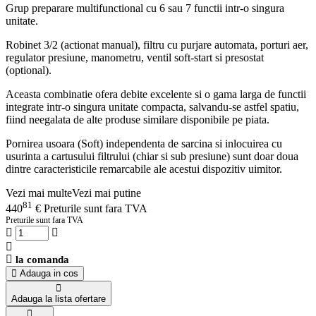
Grup preparare multifunctional cu 6 sau 7 functii intr-o singura
unitate.
Robinet 3/2 (actionat manual), filtru cu purjare automata, porturi aer,
regulator presiune, manometru, ventil soft-start si presostat
(optional).
Aceasta combinatie ofera debite excelente si o gama larga de functii
integrate intr-o singura unitate compacta, salvandu-se astfel spatiu,
fiind neegalata de alte produse similare disponibile pe piata.
Pornirea usoara (Soft) independenta de sarcina si inlocuirea cu
usurinta a cartusului filtrului (chiar si sub presiune) sunt doar doua
dintre caracteristicile remarcabile ale acestui dispozitiv uimitor.
Vezi mai multe
Vezi mai putine
81
440
€
Preturile sunt fara TVA
Preturile sunt fara TVA
la comanda
Adauga in cos
Adauga la lista ofertare