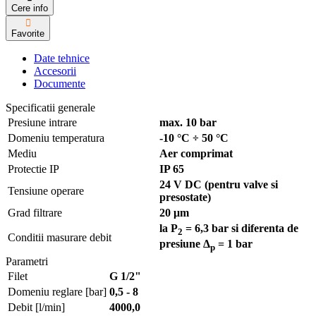
Cere info
Favorite
Date tehnice
Accesorii
Documente
Specificatii generale
Presiune intrare
max. 10 bar
Domeniu temperatura
-10 °C ÷ 50 °C
Mediu
Aer comprimat
Protectie IP
IP 65
24 V DC (pentru valve si
Tensiune operare
presostate)
Grad filtrare
20 μm
la P
= 6,3 bar si diferenta de
2
Conditii masurare debit
presiune Δ
= 1 bar
p
Parametri
Filet
G 1/2"
Domeniu reglare [bar]
0,5 - 8
Debit [l/min]
4000,0