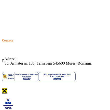
Contact
ANPC
Solutionarea Online a Litigiilor (SOL)
GDPR: Drepturile consumatorilor
Contact
Telefon:
Email:
(0265) 442.346
bartrom@bartrom.ro
Adresa:
Str. Armatei nr. 133, Tarnaveni 545600 Mures, Romania