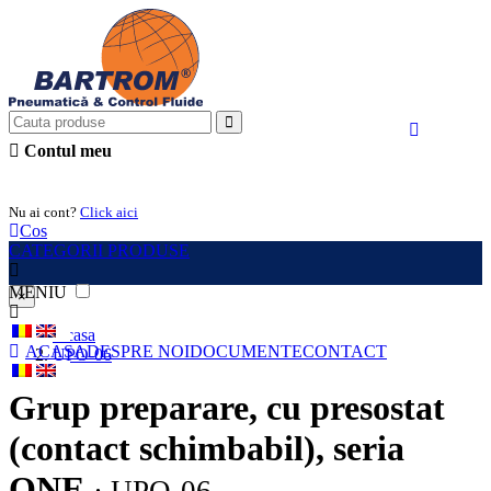
Contul meu
Intra in cont
Nu ai cont?
Click aici
Cos
CATEGORII PRODUSE
MENIU
×
Acasa
ACASA
DESPRE NOI
DOCUMENTE
CONTACT
UPO-06
Grup preparare, cu presostat
(contact schimbabil), seria
ONE