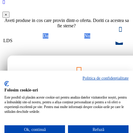
×
Aveti produse in cos care provin dintr-o oferta. Doriti ca acestea sa
fie sterse?
Da
Nu
LDS
Politica de confidențialitate
Rămâi la curent!
Folosim cookie-uri
Este posibil să plasăm aceste cookie-uri pentru analiza datelor vizitatorilor noștri, pentru
Abonează-te la newsletter-ul Bartrom pentru a primi cele mai noi ofer
a îmbunătăți site-ul nostru, pentru a afișa conținut personalizat și pentru a vă oferi o
noutăți direct în inbox-ul tău.
experiență excelentă pe site. Pentru mai multe informații despre cookie-urile pe care le
utilizăm deschide setările.
Ok, continuă
Refuză
Abonează-te