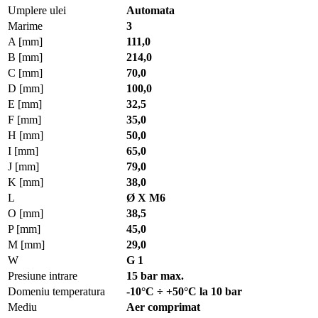
Umplere ulei
Automata
Marime
3
A [mm]
111,0
B [mm]
214,0
C [mm]
70,0
D [mm]
100,0
E [mm]
32,5
F [mm]
35,0
H [mm]
50,0
I [mm]
65,0
J [mm]
79,0
K [mm]
38,0
L
Ø X M6
O [mm]
38,5
P [mm]
45,0
M [mm]
29,0
W
G 1
Presiune intrare
15 bar max.
Domeniu temperatura
-10°C ÷ +50°C la 10 bar
Mediu
Aer comprimat