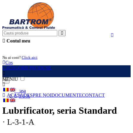
Contul meu
Intra in cont
Nu ai cont?
Click aici
Cos
CATEGORII PRODUSE
MENIU
×
Acasa
ACASA
DESPRE NOI
DOCUMENTE
CONTACT
L-3-1-A
Lubrificator, seria Standard
· L-3-1-A