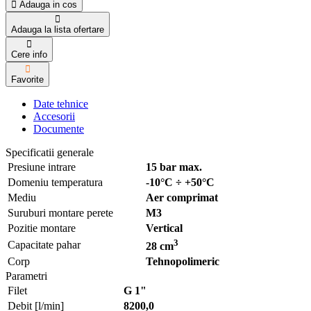
Adauga in cos
Adauga la lista ofertare
Cere info
Favorite
Date tehnice
Accesorii
Documente
Specificatii generale
Presiune intrare
15 bar max.
Domeniu temperatura
-10°C ÷ +50°C
Mediu
Aer comprimat
Suruburi montare perete
M3
Pozitie montare
Vertical
3
Capacitate pahar
28 cm
Corp
Tehnopolimeric
Parametri
Filet
G 1"
Debit [l/min]
8200,0