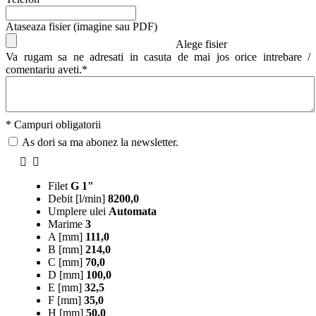
Ataseaza fisier (imagine sau PDF)
Alege fisier
Va rugam sa ne adresati in casuta de mai jos orice intrebare /
comentariu aveti.*
* Campuri obligatorii
As dori sa ma abonez la newsletter.
Filet
G 1"
Debit [l/min]
8200,0
Umplere ulei
Automata
Marime
3
A [mm]
111,0
B [mm]
214,0
C [mm]
70,0
D [mm]
100,0
E [mm]
32,5
F [mm]
35,0
H [mm]
50,0