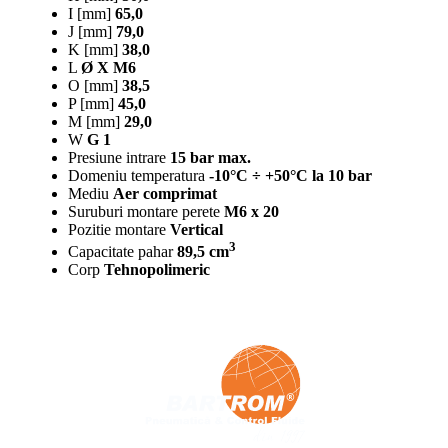
I [mm]
65,0
J [mm]
79,0
K [mm]
38,0
L
Ø X M6
O [mm]
38,5
P [mm]
45,0
M [mm]
29,0
W
G 1
Presiune intrare
15 bar max.
Domeniu temperatura
-10°C ÷ +50°C la 10 bar
Mediu
Aer comprimat
Suruburi montare perete
M6 x 20
Pozitie montare
Vertical
3
Capacitate pahar
89,5 cm
Corp
Tehnopolimeric