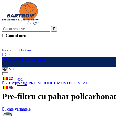
Contul meu
Intra in cont
Nu ai cont?
Click aici
Cos
CATEGORII PRODUSE
MENIU
×
Acasa
ACASA
DESPRE NOI
DOCUMENTE
CONTACT
FPF 254
Pre-filtru cu pahar policarbonat
Toate variantele