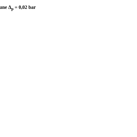
iune Δ
= 0,02 bar
p