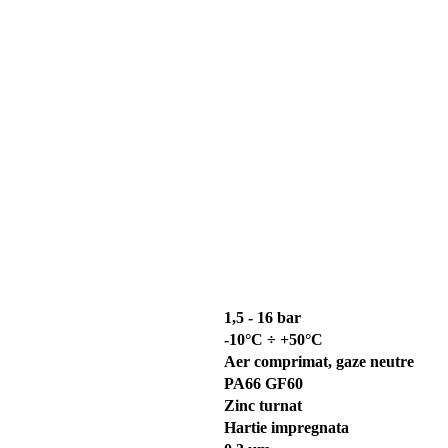
1,5 - 16 bar
-10°C ÷ +50°C
Aer comprimat, gaze neutre
PA66 GF60
Zinc turnat
Hartie impregnata