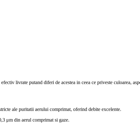
efectiv livrate putand diferi de acestea in ceea ce priveste culoarea, aspe
stricte ale puritatii aerului comprimat, oferind debite excelente.
a 0,3 μm din aerul comprimat si gaze.