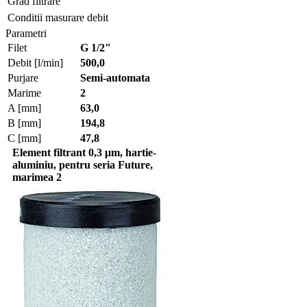
Grad filtrare
Conditii masurare debit
Parametri
Filet
G 1/2"
Debit [l/min]
500,0
Purjare
Semi-automata
Marime
2
A [mm]
63,0
B [mm]
194,8
C [mm]
47,8
Element filtrant 0,3 μm, hartie-
aluminiu, pentru seria Future,
marimea 2