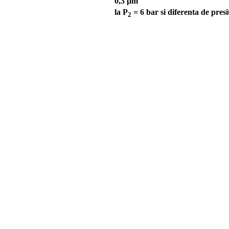
0,3 μm
la P
= 6 bar si diferenta de pres
2