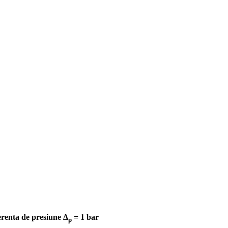
ferenta de presiune Δ
= 1 bar
p