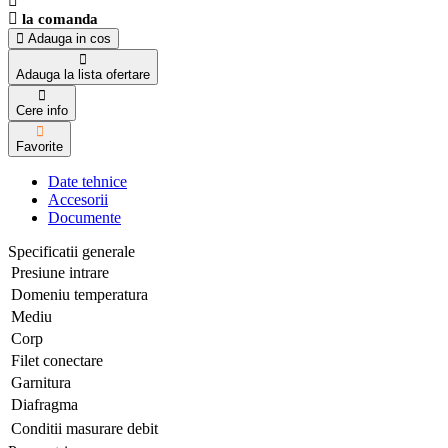
la comanda
Adauga in cos
Adauga la lista ofertare
Cere info
Favorite
Date tehnice
Accesorii
Documente
Specificatii generale
Presiune intrare
Domeniu temperatura
Mediu
Corp
Filet conectare
Garnitura
Diafragma
Conditii masurare debit