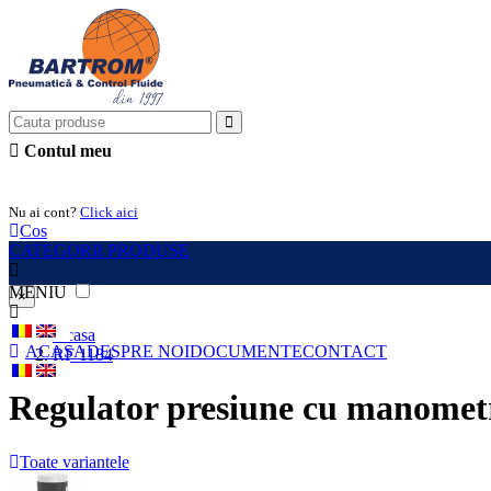
Contul meu
Intra in cont
Nu ai cont?
Click aici
Cos
CATEGORII PRODUSE
MENIU
×
Acasa
ACASA
DESPRE NOI
DOCUMENTE
CONTACT
RF 1184
Regulator presiune cu manometru
Toate variantele