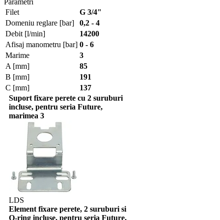
Parametri
Filet
G 3/4"
Domeniu reglare [bar]
0,2 - 4
Debit [l/min]
14200
Afisaj manometru [bar]
0 - 6
Marime
3
A [mm]
85
B [mm]
191
C [mm]
137
Suport fixare perete cu 2 suruburi
incluse, pentru seria Future,
marimea 3
LDS
Element fixare perete, 2 suruburi si
O-ring incluse, pentru seria Future,