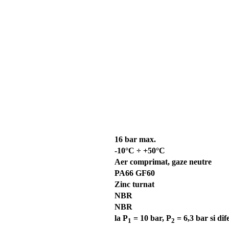
16 bar max.
-10°C ÷ +50°C
Aer comprimat, gaze neutre
PA66 GF60
Zinc turnat
NBR
NBR
la P
= 10 bar, P
= 6,3 bar si di
1
2