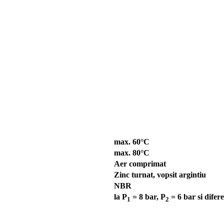
max. 60°C
max. 80°C
Aer comprimat
Zinc turnat, vopsit argintiu
NBR
la P
= 8 bar, P
= 6 bar si difer
1
2