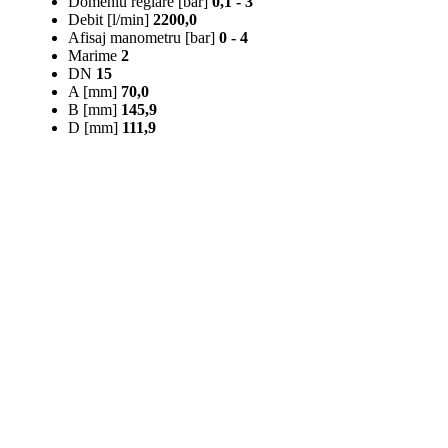
Domeniu reglare [bar]
0,1 - 3
Debit [l/min]
2200,0
Afisaj manometru [bar]
0 - 4
Marime
2
DN
15
A [mm]
70,0
B [mm]
145,9
D [mm]
111,9