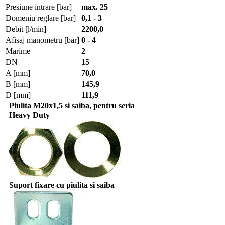
Presiune intrare [bar]
max. 25
Domeniu reglare [bar]
0,1 - 3
Debit [l/min]
2200,0
Afisaj manometru [bar]
0 - 4
Marime
2
DN
15
A [mm]
70,0
B [mm]
145,9
D [mm]
111,9
Piulita M20x1,5 si saiba, pentru seria
Heavy Duty
Suport fixare cu piulita si saiba