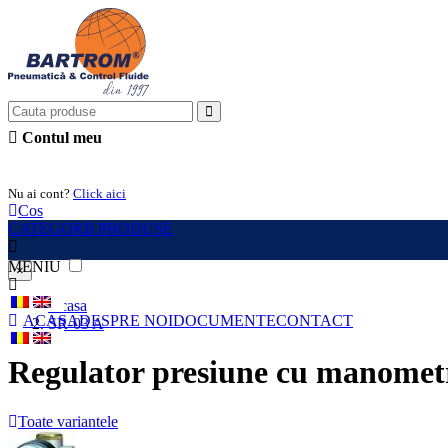
Contul meu
Intra in cont
Nu ai cont?
Click aici
Cos
CATEGORII PRODUSE
MENIU
×
Acasa
ACASA
DESPRE NOI
DOCUMENTE
CONTACT
SR-03 A
Regulator presiune cu manomet
Toate variantele