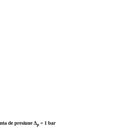
enta de presiune Δ
= 1 bar
p