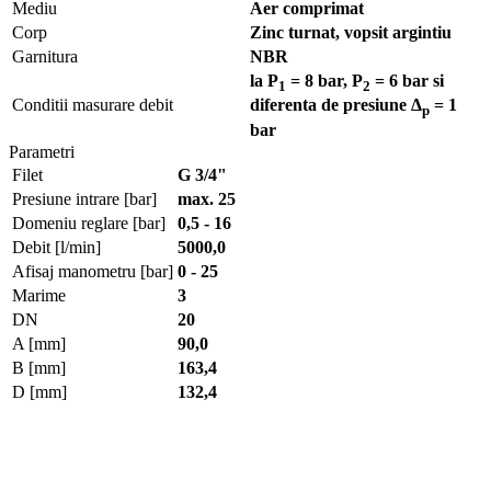
Mediu
Aer comprimat
Corp
Zinc turnat, vopsit argintiu
Garnitura
NBR
la P
= 8 bar, P
= 6 bar si
1
2
Conditii masurare debit
diferenta de presiune Δ
= 1
p
bar
Parametri
Filet
G 3/4"
Presiune intrare [bar]
max. 25
Domeniu reglare [bar]
0,5 - 16
Debit [l/min]
5000,0
Afisaj manometru [bar]
0 - 25
Marime
3
DN
20
A [mm]
90,0
B [mm]
163,4
D [mm]
132,4