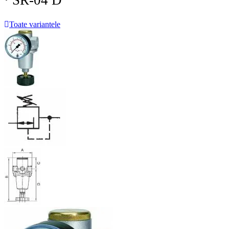
· SR-04 D
Toate variantele