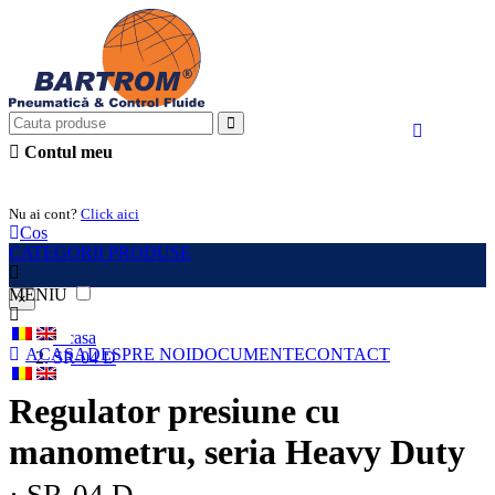
Contul meu
Intra in cont
Nu ai cont?
Click aici
Cos
CATEGORII PRODUSE
MENIU
×
Acasa
ACASA
DESPRE NOI
DOCUMENTE
CONTACT
SR-04 D
Regulator presiune cu
manometru, seria Heavy Duty