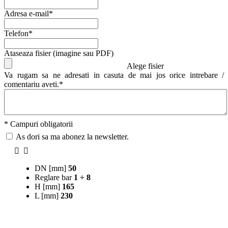
Adresa e-mail*
Telefon*
Ataseaza fisier (imagine sau PDF)
Alege fisier
Va rugam sa ne adresati in casuta de mai jos orice intrebare /
comentariu aveti.*
* Campuri obligatorii
As dori sa ma abonez la newsletter.
DN [mm]
50
Reglare bar
1 ÷ 8
H [mm]
165
L [mm]
230