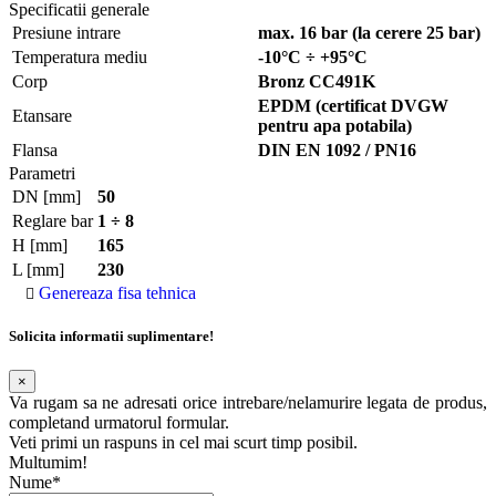
Specificatii generale
Presiune intrare
max. 16 bar (la cerere 25 bar)
Temperatura mediu
-10°C ÷ +95°C
Corp
Bronz CC491K
EPDM (certificat DVGW
Etansare
pentru apa potabila)
Flansa
DIN EN 1092 / PN16
Parametri
DN [mm]
50
Reglare bar
1 ÷ 8
H [mm]
165
L [mm]
230
Genereaza fisa tehnica
Solicita informatii suplimentare!
×
Va rugam sa ne adresati orice intrebare/nelamurire legata de produs,
completand urmatorul formular.
Veti primi un raspuns in cel mai scurt timp posibil.
Multumim!
Nume*