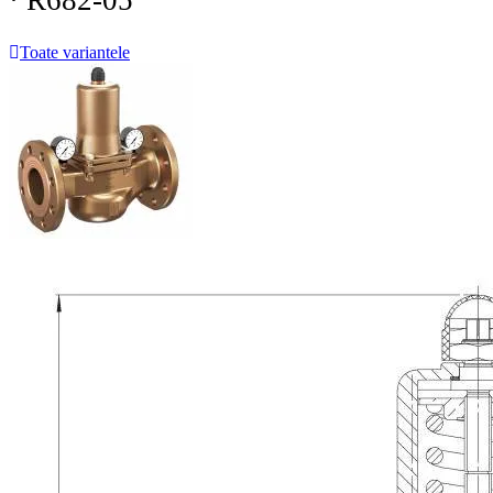
· R682-05
Toate variantele