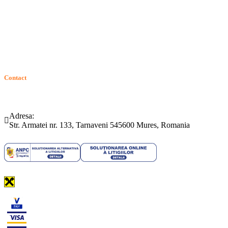
ANPC
Solutionarea Online a Litigiilor (SOL)
GDPR: Drepturile consumatorilor
Contact
Telefon:
Email:
(0265) 442.346
bartrom@bartrom.ro
Adresa:
Str. Armatei nr. 133, Tarnaveni 545600 Mures, Romania