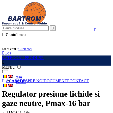
Contul meu
Intra in cont
Nu ai cont?
Click aici
Cos
CATEGORII PRODUSE
MENIU
×
Acasa
ACASA
DESPRE NOI
DOCUMENTE
CONTACT
R682-05
Regulator presiune lichide si
gaze neutre, Pmax-16 bar