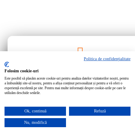
Politica de confidențialitate
Rămâi la curent!
Folosim cookie-uri
Este posibil să plasăm aceste cookie-uri pentru analiza datelor vizitatorilor noștri, pentru
Abonează-te la newsletter-ul Bartrom pentru a primi cele mai noi ofer
a îmbunătăți site-ul nostru, pentru a afișa conținut personalizat și pentru a vă oferi o
noutăți direct în inbox-ul tău.
experiență excelentă pe site. Pentru mai multe informații despre cookie-urile pe care le
utilizăm deschide setările.
Ok, continuă
Refuză
Abonează-te
Nu, modifică