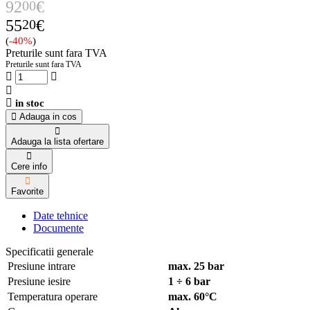
92
00
€
55
20
€
(
-40%
)
Preturile sunt fara TVA
Preturile sunt fara TVA
in stoc
Adauga in cos
Adauga la lista ofertare
Cere info
Favorite
Date tehnice
Documente
Specificatii generale
Presiune intrare
max. 25 bar
Presiune iesire
1 ÷ 6 bar
Temperatura operare
max. 60°C