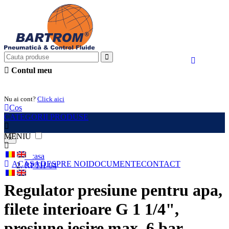
Contul meu
Intra in cont
Nu ai cont?
Click aici
Cos
CATEGORII PRODUSE
MENIU
×
Acasa
ACASA
DESPRE NOI
DOCUMENTE
CONTACT
RPTH-04
Regulator presiune pentru apa,
filete interioare G 1 1/4",
presiune iesire max. 6 bar