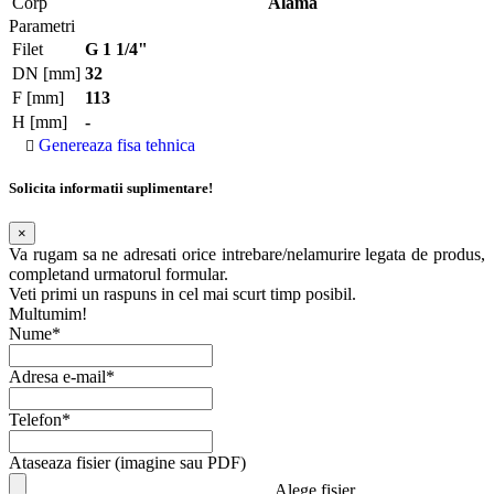
Corp
Alama
Parametri
Filet
G 1 1/4"
DN [mm]
32
F [mm]
113
H [mm]
-
Genereaza fisa tehnica
Solicita informatii suplimentare!
×
Va rugam sa ne adresati orice intrebare/nelamurire legata de produs,
completand urmatorul formular.
Veti primi un raspuns in cel mai scurt timp posibil.
Multumim!
Nume*
Adresa e-mail*
Telefon*
Ataseaza fisier (imagine sau PDF)
Alege fisier