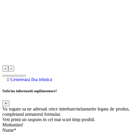
‹
›
Genereaza fisa tehnica
Solicita informatii suplimentare!
×
Va rugam sa ne adresati orice intrebare/nelamurire legata de produs,
completand urmatorul formular.
Veti primi un raspuns in cel mai scurt timp posibil.
Multumim!
Nume*