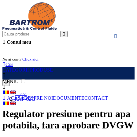
Contul meu
Intra in cont
Nu ai cont?
Click aici
Cos
CATEGORII PRODUSE
MENIU
×
Acasa
ACASA
DESPRE NOI
DOCUMENTE
CONTACT
RAP-02 B
Regulator presiune pentru apa
potabila, fara aprobare DVGW