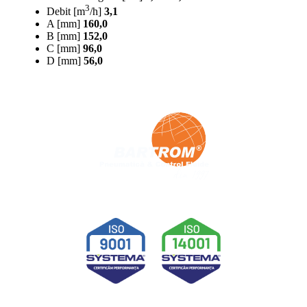
3
Debit [m
/h]
3,1
A [mm]
160,0
B [mm]
152,0
C [mm]
96,0
D [mm]
56,0