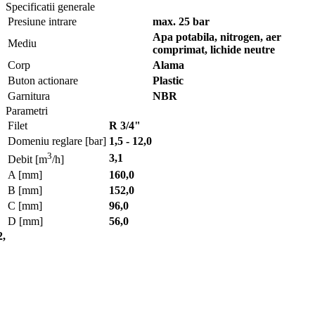
Specificatii generale
Presiune intrare
max. 25 bar
Apa potabila, nitrogen, aer
Mediu
comprimat, lichide neutre
Corp
Alama
Buton actionare
Plastic
Garnitura
NBR
Parametri
Filet
R 3/4"
Domeniu reglare [bar]
1,5 - 12,0
3
3,1
Debit [m
/h]
A [mm]
160,0
B [mm]
152,0
C [mm]
96,0
D [mm]
56,0
2,