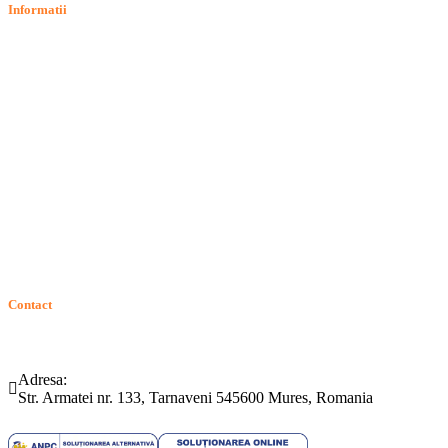
Informatii
Termeni si conditii
Politica de confidentialitate
Politica de cookie
Intrebari frecvente
Contact
ANPC
Solutionarea Online a Litigiilor (SOL)
GDPR: Drepturile consumatorilor
Contact
Telefon:
Email:
(0265) 442.346
bartrom@bartrom.ro
Adresa:
Str. Armatei nr. 133, Tarnaveni 545600 Mures, Romania