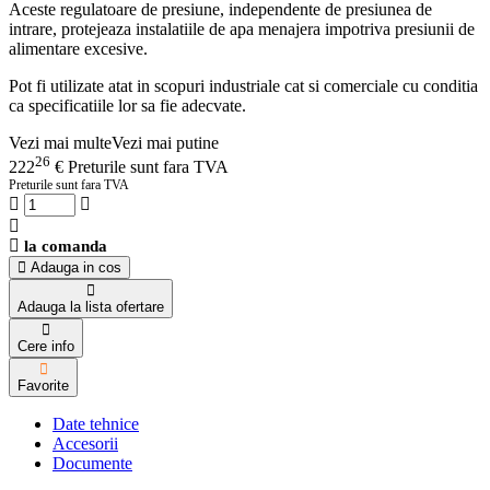
Aceste regulatoare de presiune, independente de presiunea de
intrare, protejeaza instalatiile de apa menajera impotriva presiunii de
alimentare excesive.
Pot fi utilizate atat in scopuri industriale cat si comerciale cu conditia
ca specificatiile lor sa fie adecvate.
Vezi mai multe
Vezi mai putine
26
222
€
Preturile sunt fara TVA
Preturile sunt fara TVA
la comanda
Adauga in cos
Adauga la lista ofertare
Cere info
Favorite
Date tehnice
Accesorii
Documente