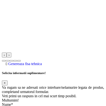
‹
›
Genereaza fisa tehnica
Solicita informatii suplimentare!
×
Va rugam sa ne adresati orice intrebare/nelamurire legata de produs,
completand urmatorul formular.
Veti primi un raspuns in cel mai scurt timp posibil.
Multumim!
Nume*