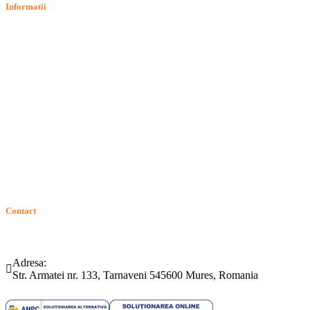
Informatii
Termeni si conditii
Politica de confidentialitate
Politica de cookie
Intrebari frecvente
Contact
ANPC
Solutionarea Online a Litigiilor (SOL)
GDPR: Drepturile consumatorilor
Contact
Telefon:
Email:
(0265) 442.346
bartrom@bartrom.ro
Adresa:
Str. Armatei nr. 133, Tarnaveni 545600 Mures, Romania