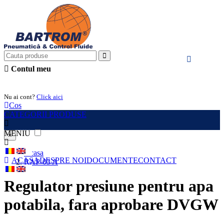
Contul meu
Intra in cont
Nu ai cont?
Click aici
Cos
CATEGORII PRODUSE
MENIU
×
Acasa
ACASA
DESPRE NOI
DOCUMENTE
CONTACT
RAP-03 A
Regulator presiune pentru apa
potabila, fara aprobare DVGW