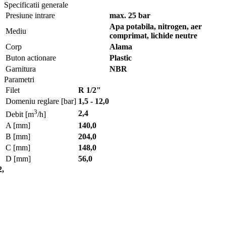
Specificatii generale
Presiune intrare
max. 25 bar
Apa potabila, nitrogen, aer
Mediu
comprimat, lichide neutre
Corp
Alama
Buton actionare
Plastic
Garnitura
NBR
Parametri
Filet
R 1/2"
Domeniu reglare [bar]
1,5 - 12,0
3
2,4
Debit [m
/h]
A [mm]
140,0
B [mm]
204,0
C [mm]
148,0
D [mm]
56,0
2,