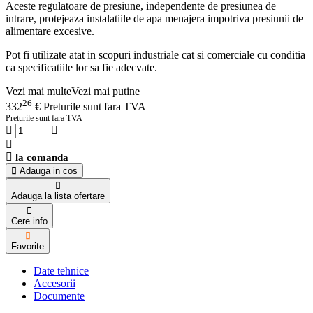
Aceste regulatoare de presiune, independente de presiunea de
intrare, protejeaza instalatiile de apa menajera impotriva presiunii de
alimentare excesive.
Pot fi utilizate atat in scopuri industriale cat si comerciale cu conditia
ca specificatiile lor sa fie adecvate.
Vezi mai multe
Vezi mai putine
26
332
€
Preturile sunt fara TVA
Preturile sunt fara TVA
la comanda
Adauga in cos
Adauga la lista ofertare
Cere info
Favorite
Date tehnice
Accesorii
Documente