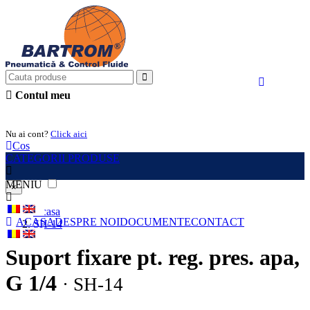
Contul meu
Intra in cont
Nu ai cont?
Click aici
Cos
CATEGORII PRODUSE
MENIU
×
Acasa
ACASA
DESPRE NOI
DOCUMENTE
CONTACT
SH-14
Suport fixare pt. reg. pres. apa,
G 1/4
· SH-14