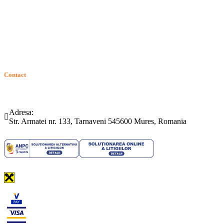
ANPC
Solutionarea Online a Litigiilor (SOL)
GDPR: Drepturile consumatorilor
Contact
Telefon:
Email:
(0265) 442.346
bartrom@bartrom.ro
Adresa:
Str. Armatei nr. 133, Tarnaveni 545600 Mures, Romania