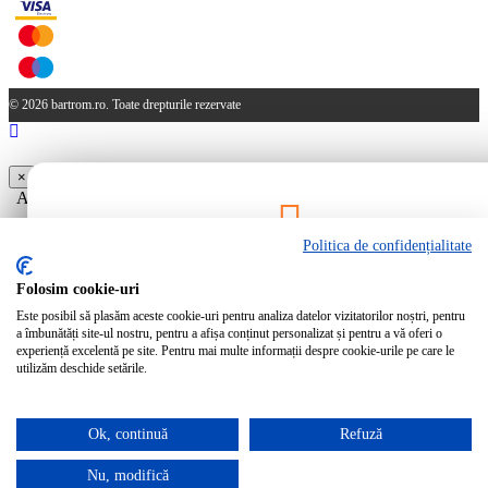
© 2026 bartrom.ro. Toate drepturile rezervate
×
Aveti produse in cos care provin dintr-o oferta. Doriti ca acestea sa
fie sterse?
Politica de confidențialitate
Da
Nu
Rămâi la curent!
Folosim cookie-uri
Este posibil să plasăm aceste cookie-uri pentru analiza datelor vizitatorilor noștri, pentru
Abonează-te la newsletter-ul Bartrom pentru a primi cele mai noi ofer
a îmbunătăți site-ul nostru, pentru a afișa conținut personalizat și pentru a vă oferi o
noutăți direct în inbox-ul tău.
experiență excelentă pe site. Pentru mai multe informații despre cookie-urile pe care le
utilizăm deschide setările.
Ok, continuă
Refuză
Abonează-te
Nu, modifică